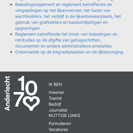
Belastingsreglement en reglement betreffende de
vergoedingen op het lijkenvervoer, het huren van
wachtkelders, het verblijf in de lijkenbewaarplaats, het
gebruik van grafkelders en basisomlijstingen en
opgravingen
Reglement betreffende het innen van belastingen en
retributies op de afgifte van getuigschriften,
documenten en andere administratieve prestaties
Ordonnantie op de begraafplaatsen en de lijkbezorging
IK BEN
Inwoner
Toerist
Bedrijf
Journalist
NUTTIGE LINKS
Formulieren
Vacatures