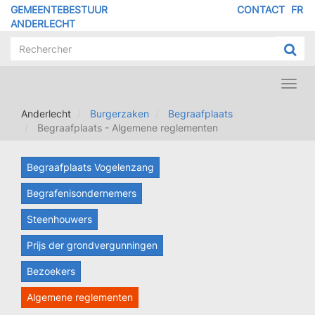
Overslaan
GEMEENTEBESTUUR
CONTACT
FR
MENU
en
ANDERLECHT
naar
PIED
de
DE
inhoud
PAGE
gaan
Toggl
navig
Anderlecht
Burgerzaken
Begraafplaats
Begraafplaats - Algemene reglementen
Begraafplaats Vogelenzang
Begrafenisondernemers
Steenhouwers
Prijs der grondvergunningen
Bezoekers
Algemene reglementen