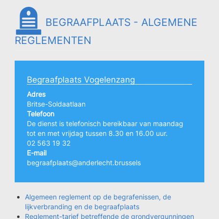
BEGRAAFPLAATS - ALGEMENE
REGLEMENTEN
Begraafplaats Vogelenzang
Adres
Britse-Soldaatlaan
Telefoon
De dienst is telefonisch bereikbaar van maandag
tot en met vrijdag tussen 8.30 en 16.00 uur.
02 563 19 32
E-mail
begraafplaats@anderlecht.brussels
Algemeen reglement op de begrafenissen, de
lijkverbranding en de begraafplaats
Reglement-tarief betreffende de grondvergunningen