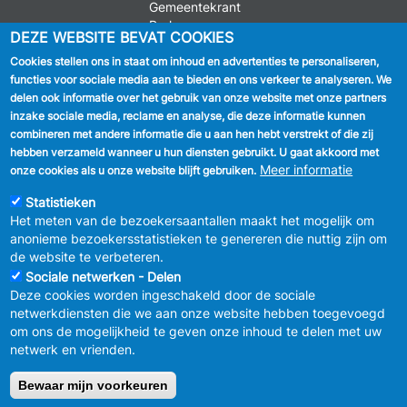
Gemeentekrant
Parkeren
DEZE WEBSITE BEVAT COOKIES
Cookies stellen ons in staat om inhoud en advertenties te personaliseren,
VOLG ONS
functies voor sociale media aan te bieden en ons verkeer te analyseren. We
delen ook informatie over het gebruik van onze website met onze partners
Facebook
inzake sociale media, reclame en analyse, die deze informatie kunnen
combineren met andere informatie die u aan hen hebt verstrekt of die zij
Linkedin
hebben verzameld wanneer u hun diensten gebruikt. U gaat akkoord met
Meer informatie
onze cookies als u onze website blijft gebruiken.
Instagram
Statistieken
Het meten van de bezoekersaantallen maakt het mogelijk om
anonieme bezoekersstatistieken te genereren die nuttig zijn om
de website te verbeteren.
Sociale netwerken - Delen
Deze cookies worden ingeschakeld door de sociale
MENU
Vertrouwelijkheid
netwerkdiensten die we aan onze website hebben toegevoegd
FOOTER
Verbeteringsplan
om ons de mogelijkheid te geven onze inhoud te delen met uw
LEGAL
Wettelijke bepalingen
netwerk en vrienden.
Charter van goed gedrag en moderatie
van de sociale netwerken
Bewaar mijn voorkeuren