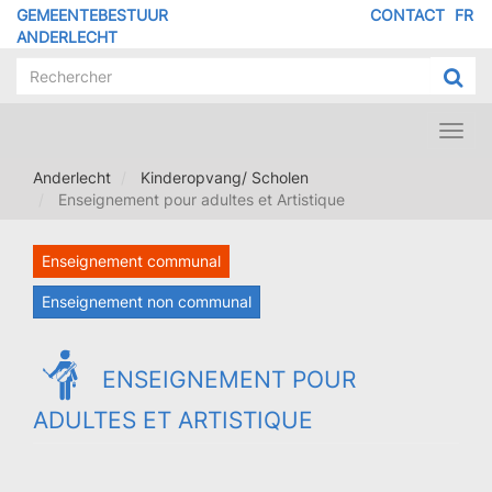
Overslaan
GEMEENTEBESTUUR
CONTACT
FR
MENU
en
ANDERLECHT
naar
PIED
de
DE
inhoud
PAGE
gaan
Toggl
navig
Anderlecht
Kinderopvang/ Scholen
Enseignement pour adultes et Artistique
Enseignement communal
Enseignement non communal
ENSEIGNEMENT POUR
ADULTES ET ARTISTIQUE