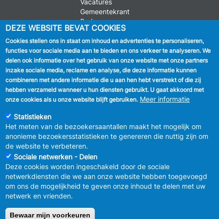
Vacatures
Gemeentekrant
Parkeren
DEZE WEBSITE BEVAT COOKIES
Cookies stellen ons in staat om inhoud en advertenties te personaliseren,
VOLG ONS
functies voor sociale media aan te bieden en ons verkeer te analyseren. We
delen ook informatie over het gebruik van onze website met onze partners
Facebook
inzake sociale media, reclame en analyse, die deze informatie kunnen
combineren met andere informatie die u aan hen hebt verstrekt of die zij
Linkedin
hebben verzameld wanneer u hun diensten gebruikt. U gaat akkoord met
Meer informatie
onze cookies als u onze website blijft gebruiken.
Instagram
Statistieken
Het meten van de bezoekersaantallen maakt het mogelijk om
anonieme bezoekersstatistieken te genereren die nuttig zijn om
de website te verbeteren.
Sociale netwerken - Delen
Deze cookies worden ingeschakeld door de sociale
MENU
Vertrouwelijkheid
netwerkdiensten die we aan onze website hebben toegevoegd
FOOTER
Verbeteringsplan
om ons de mogelijkheid te geven onze inhoud te delen met uw
LEGAL
Wettelijke bepalingen
netwerk en vrienden.
Charter van goed gedrag en moderatie
van de sociale netwerken
Bewaar mijn voorkeuren