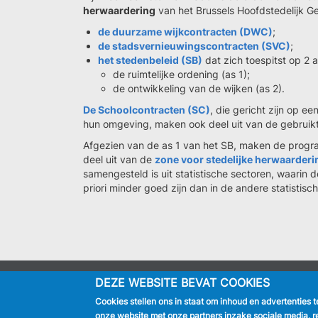
herwaardering
van het Brussels Hoofdstedelijk G
de duurzame wijkcontracten (DWC)
;
de stadsvernieuwingscontracten (SVC)
;
het stedenbeleid (SB)
dat zich toespitst op 2 
de ruimtelijke ordening (as 1);
de ontwikkeling van de wijken (as 2).
De Schoolcontracten (SC)
, die gericht zijn op ee
hun omgeving, maken ook deel uit van de gebruik
Afgezien van de as 1 van het SB, maken de progra
deel uit van de
zone voor stedelijke herwaarderi
samengesteld is uit statistische sectoren, waari
priori minder goed zijn dan in de andere statistis
DEZE WEBSITE BEVAT COOKIES
IK BEN
Cookies stellen ons in staat om inhoud en advertenties 
Inwoner
onze website met onze partners inzake sociale media, r