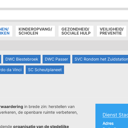
P
D
P
NEN/
KINDEROPVANG/
GEZONDHEID/
VEILIGHEID/
RKEN
SCHOLEN
SOCIALE HULP
PREVENTIE
DWC Biestebroek
DWC Passer
SVC Rondom het Zuidstatio
do da Vinci
SC Scheutplaneet
erwaardering
in brede zin: herstellen van
 verkeren, de openbare ruimte verbeteren,
Dienst Sta
Adres
oudende
organisatie van de stedelijke