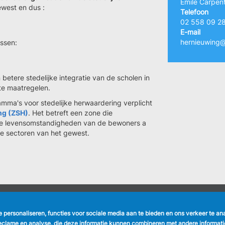
Emile Carpent
ewest en dus :
Telefoon
02 558 09 2
E-mail
hernieuwing@
assen:
n betere stedelijke integratie van de scholen in
te maatregelen.
mma's voor stedelijke herwaardering verplicht
ng (ZSH)
. Het betreft een zone die
n de levensomstandigheden van de bewoners a
che sectoren van het gewest.
NUTTIGE LINKS
VOLG ONS
te personaliseren, functies voor sociale media aan te bieden en ons verkeer te a
Formulieren
Faceboo
eclame en analyse, die deze informatie kunnen combineren met andere informatie 