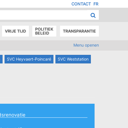
CONTACT
FR
MENU
IED
E
AGE
POLITIEK
VRIJE TIJD
TRANSPARANTIE
BELEID
Menu openen
n
SVC Heyvaert-Poincaré
SVC Weststation
dsrenovatie