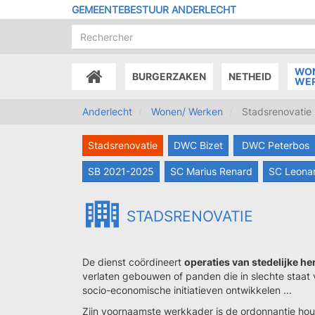
Overslaan
GEMEENTEBESTUUR ANDERLECHT
en
naar
de
inhoud
WO
BURGERZAKEN
NETHEID
gaan
ACCUEIL
WE
Anderlecht
Wonen/ Werken
Stadsrenovatie
Stadsrenovatie
DWC Bizet
DWC Peterbos
SB 2021-2025
SC Marius Renard
SC Leonar
STADSRENOVATIE
De dienst coördineert
operaties van stedelijke h
verlaten gebouwen of panden die in slechte staat
socio-economische initiatieven ontwikkelen ...
Zijn voornaamste werkkader is de ordonnantie h