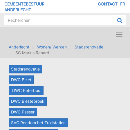
Overslaan
GEMEENTEBESTUUR
CONTACT
FR
MENU
en
ANDERLECHT
naar
PIED
de
DE
inhoud
PAGE
gaan
Toggl
navig
Anderlecht
Wonen/ Werken
Stadsrenovatie
SC Marius Renard
Stadsrenovatie
DWC Bizet
DWC Peterbos
DWC Biestebroek
DWC Passer
SVC Rondom het Zuidstation