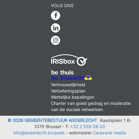
VOLG ONS
Facebook
Linkedin
Instagram
MENU
Vertrouwelijkheid
FOOTER
Verbeteringsplan
LEGAL
Wettelijke bepalingen
Charter van goed gedrag en moderatie
van de sociale netwerken
© 2026 GEMEENTEBESTUUR ANDERLECHT
Raadsplein 1 B-
1070-Brussel -
T:
+32 2 558 08 00
info@anderlecht.brussels
- webmaster
Caravane media