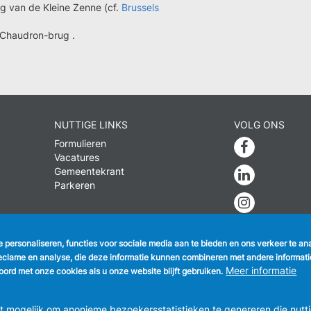
g van de Kleine Zenne (cf.
Brussels
 Chaudron-brug .
NUTTIGE LINKS
VOLG ONS
Formulieren
Faceboo
Vacatures
Gemeentekrant
Linkedin
Parkeren
Instagra
te personaliseren, functies voor sociale media aan te bieden en ons verkeer te a
eclame en analyse, die deze informatie kunnen combineren met andere informatie 
EENTEBESTUUR ANDERLECHT
Raadsplein 1 B-1070-Brussel -
T:
+3
Meer informatie
ord met onze cookies als u onze website blijft gebruiken.
info@anderlecht.brussels
- webmaster
Caravane media
mogelijk om anonieme bezoekersstatistieken te genereren die nutti