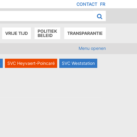
CONTACT
FR
MENU
IED
E
AGE
POLITIEK
VRIJE TIJD
TRANSPARANTIE
BELEID
Menu openen
n
SVC Heyvaert-Poincaré
SVC Weststation