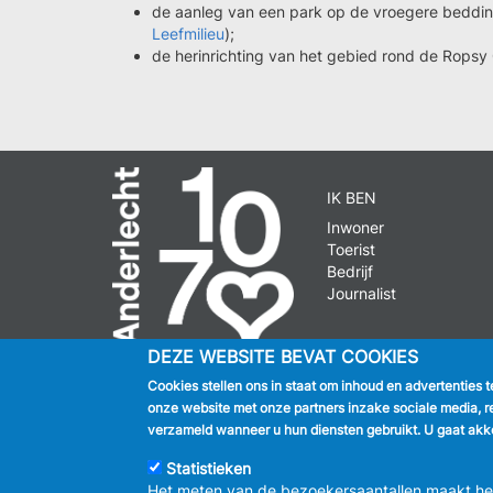
de aanleg van een park op de vroegere beddin
Leefmilieu
);
de herinrichting van het gebied rond de Ropsy
IK BEN
Inwoner
Toerist
Bedrijf
Journalist
DEZE WEBSITE BEVAT COOKIES
Cookies stellen ons in staat om inhoud en advertenties 
onze website met onze partners inzake sociale media, r
© 2026 GEM
verzameld wanneer u hun diensten gebruikt. U gaat akko
Statistieken
Het meten van de bezoekersaantallen maakt het 