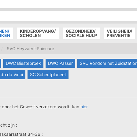
P
D
P
NEN/
KINDEROPVANG/
GEZONDHEID/
VEILIGHEID/
RKEN
SCHOLEN
SOCIALE HULP
PREVENTIE
SVC Heyvaert-Poincaré
DWC Biestebroek
DWC Passer
SVC Rondom het Zuidstatio
do da Vinci
SC Scheutplaneet
 door het Gewest verzekerd wordt, kan
hier
ht zijn :
askaarsstraat 34-36 ;