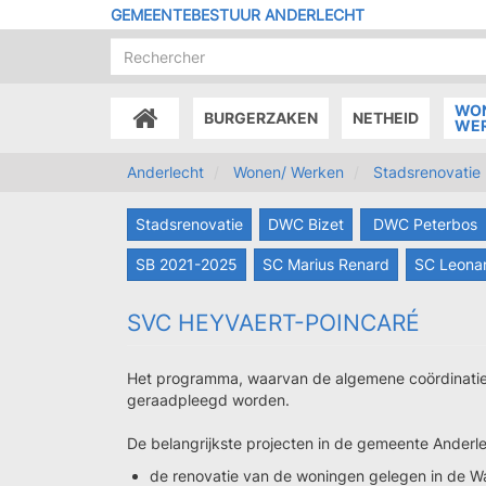
Overslaan
GEMEENTEBESTUUR ANDERLECHT
en
naar
de
inhoud
WO
BURGERZAKEN
NETHEID
gaan
ACCUEIL
WE
Anderlecht
Wonen/ Werken
Stadsrenovatie
Stadsrenovatie
DWC Bizet
DWC Peterbos
SB 2021-2025
SC Marius Renard
SC Leonar
SVC HEYVAERT-POINCARÉ
Het programma, waarvan de algemene coördinatie
geraadpleegd worden.
De belangrijkste projecten in de gemeente Anderlec
de renovatie van de woningen gelegen in de W