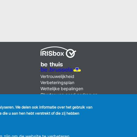
k
MENU
Vertrouwelijkheid
FOOTER
Verbeteringsplan
LEGAL
m
Wettelijke bepalingen
Charter van goed gedrag en
moderatie van de sociale
netwerken
nalyseren. We delen ook informatie over het gebruik van
die u aan hen hebt verstrekt of die zij hebben
2 2 558 08 00
g zijn om de website te verbeteren.