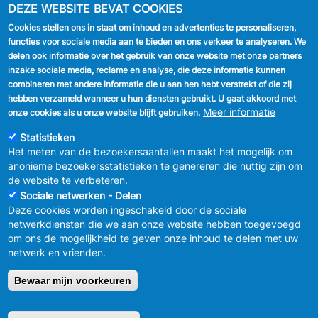
DEZE WEBSITE BEVAT COOKIES
Cookies stellen ons in staat om inhoud en advertenties te personaliseren,
VOLG ONS
functies voor sociale media aan te bieden en ons verkeer te analyseren. We
delen ook informatie over het gebruik van onze website met onze partners
Facebook
inzake sociale media, reclame en analyse, die deze informatie kunnen
combineren met andere informatie die u aan hen hebt verstrekt of die zij
Linkedin
hebben verzameld wanneer u hun diensten gebruikt. U gaat akkoord met
Meer informatie
onze cookies als u onze website blijft gebruiken.
Instagram
Statistieken
Het meten van de bezoekersaantallen maakt het mogelijk om
anonieme bezoekersstatistieken te genereren die nuttig zijn om
de website te verbeteren.
Sociale netwerken - Delen
Deze cookies worden ingeschakeld door de sociale
MENU
Vertrouwelijkheid
netwerkdiensten die we aan onze website hebben toegevoegd
FOOTER
Verbeteringsplan
om ons de mogelijkheid te geven onze inhoud te delen met uw
LEGAL
Wettelijke bepalingen
netwerk en vrienden.
Charter van goed gedrag en moderatie
van de sociale netwerken
Bewaar mijn voorkeuren
© 2026 GEMEENTEBESTUUR ANDERLECHT
Raadsplein 1 B-
1070-Brussel -
T:
+32 2 558 08 00