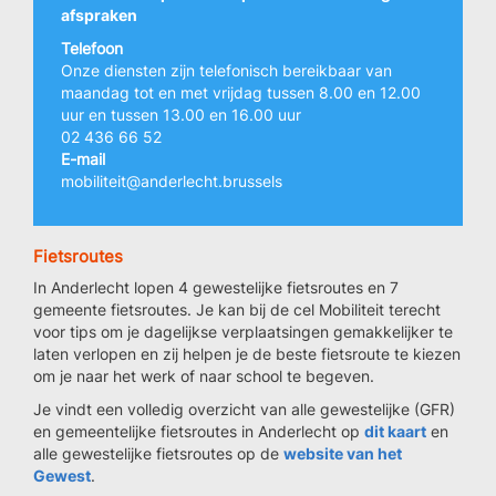
afspraken
Telefoon
Onze diensten zijn telefonisch bereikbaar van
maandag tot en met vrijdag tussen 8.00 en 12.00
uur en tussen 13.00 en 16.00 uur
02 436 66 52
E-mail
mobiliteit@anderlecht.brussels
Fietsroutes
In Anderlecht lopen 4 gewestelijke fietsroutes en 7
gemeente fietsroutes. Je kan bij de cel Mobiliteit terecht
voor tips om je dagelijkse verplaatsingen gemakkelijker te
laten verlopen en zij helpen je de beste fietsroute te kiezen
om je naar het werk of naar school te begeven.
Je vindt een volledig overzicht van alle gewestelijke (GFR)
en gemeentelijke fietsroutes in Anderlecht op
dit kaart
en
alle gewestelijke fietsroutes op de
website van het
Gewest
.