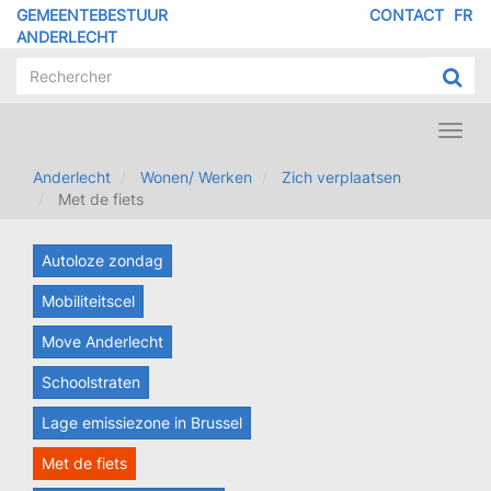
Overslaan
GEMEENTEBESTUUR
CONTACT
FR
MENU
en
ANDERLECHT
naar
PIED
de
DE
inhoud
PAGE
gaan
Toggl
navig
Anderlecht
Wonen/ Werken
Zich verplaatsen
Met de fiets
Autoloze zondag
Mobiliteitscel
Move Anderlecht
Schoolstraten
Lage emissiezone in Brussel
Met de fiets