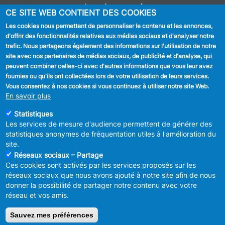
Journal communal
CE SITE WEB CONTIENT DES COOKIES
Stationnement
Les cookies nous permettent de personnaliser le contenu et les annonces,
d'offrir des fonctionnalités relatives aux médias sociaux et d'analyser notre
SUIVEZ NOUS
trafic. Nous partageons également des informations sur l'utilisation de notre
site avec nos partenaires de médias sociaux, de publicité et d'analyse, qui
Facebook
peuvent combiner celles-ci avec d'autres informations que vous leur avez
fournies ou qu'ils ont collectées lors de votre utilisation de leurs services.
Linkedin
Vous consentez à nos cookies si vous continuez à utiliser notre site Web.
En savoir plus
Instagram
Statistiques
Les services de mesure d'audience permettent de générer des
statistiques anonymes de fréquentation utiles à l'amélioration du
site.
Réseaux sociaux – Partage
Ces cookies sont activés par les services proposés sur les
MENU
Déclaration de confidentialité
réseaux sociaux que nous avons ajouté à notre site afin de nous
FOOTER
Déclaration d'accessibilité
donner la possibilité de partager notre contenu avec votre
LEGAL
Mentions légales
réseau et vos amis.
Charte de bonne conduite et de
modération des réseaux sociaux
Sauvez mes préférences