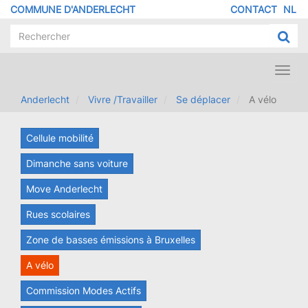
Aller
COMMUNE D'ANDERLECHT
CONTACT
NL
MENU
au
contenu
PIED
principal
DE
PAGE
Toggl
navig
Anderlecht
Vivre /Travailler
Se déplacer
A vélo
Cellule mobilité
Dimanche sans voiture
Move Anderlecht
Rues scolaires
Zone de basses émissions à Bruxelles
A vélo
Commission Modes Actifs