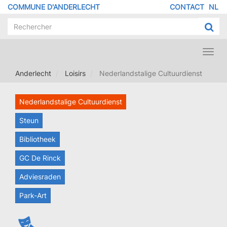
Aller
COMMUNE D'ANDERLECHT
CONTACT
NL
MENU
au
contenu
PIED
principal
DE
PAGE
Toggl
navig
Anderlecht
Loisirs
Nederlandstalige Cultuurdienst
Nederlandstalige Cultuurdienst
Steun
Bibliotheek
GC De Rinck
Adviesraden
Park-Art