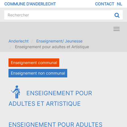
Aller
COMMUNE D'ANDERLECHT
CONTACT
NL
MENU
au
contenu
PIED
principal
DE
PAGE
Toggl
navig
Anderlecht
Enseignement/ Jeunesse
Enseignement pour adultes et Artistique
Enseignement communal
Enseignement non communal
ENSEIGNEMENT POUR
ADULTES ET ARTISTIQUE
ENSEIGNEMENT POUR ADULTES