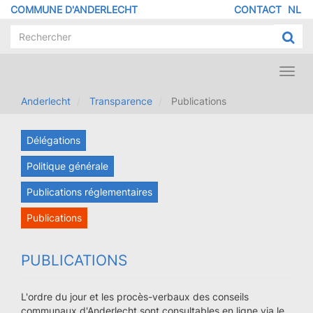
Aller
COMMUNE D'ANDERLECHT
CONTACT
NL
MENU
au
contenu
PIED
principal
DE
PAGE
Toggl
navig
Anderlecht
Transparence
Publications
Délégations
Politique générale
Publications réglementaires
Publications
PUBLICATIONS
L'ordre du jour et les procès-verbaux des conseils
communaux d'Anderlecht sont consultables en ligne via le