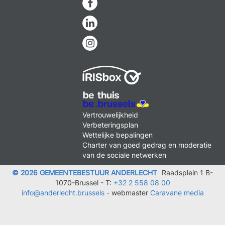
Facebook
Linkedin
Instagram
MENU
Vertrouwelijkheid
FOOTER
Verbeteringsplan
LEGAL
Wettelijke bepalingen
Charter van goed gedrag en moderatie
van de sociale netwerken
© 2026 GEMEENTEBESTUUR ANDERLECHT
Raadsplein 1 B-
1070-Brussel -
T:
+32 2 558 08 00
info@anderlecht.brussels
- webmaster
Caravane media