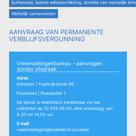
Euthanasie, laatste wilsbeschikking, donatie van menselijk lic
Wettelijk samenwonen
AANVRAAG VAN PERMANENTE
VERBLIJFSVERGUNNING
Vreemdelingenbureau - aanvragen
zonder afspraak
Adres
Kantoren | Frankrijkstraat 99
Postadres | Raadsplein 1
De dienst is telefonisch bereikbaar via het
callcenter op 02 558 08 00, elke woensdag van
8.30 tot 14.00 uur
E-mail
vreemdelingen@anderlecht.brussels