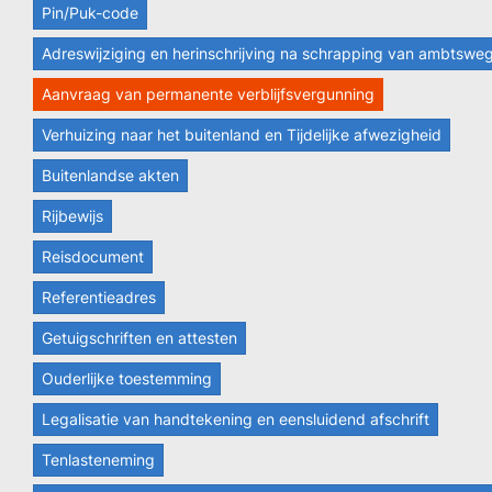
Pin/Puk-code
Adreswijziging en herinschrijving na schrapping van ambtswe
Aanvraag van permanente verblijfsvergunning
Verhuizing naar het buitenland en Tijdelijke afwezigheid
Buitenlandse akten
Rijbewijs
Reisdocument
Referentieadres
Getuigschriften en attesten
Ouderlijke toestemming
Legalisatie van handtekening en eensluidend afschrift
Tenlasteneming