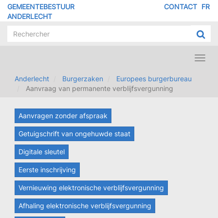
Overslaan
GEMEENTEBESTUUR
CONTACT
FR
MENU
en
ANDERLECHT
naar
PIED
de
DE
inhoud
PAGE
gaan
Toggl
navig
Anderlecht
Burgerzaken
Europees burgerbureau
Aanvraag van permanente verblijfsvergunning
Aanvragen zonder afspraak
Getuigschrift van ongehuwde staat
Digitale sleutel
Eerste inschrijving
Vernieuwing elektronische verblijfsvergunning
Afhaling elektronische verblijfsvergunning