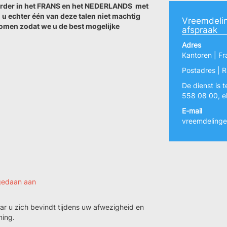
verder in het FRANS en het NEDERLANDS met
 u echter één van deze talen niet machtig
Vreemdeli
omen zodat we u de best mogelijke
afspraak
Adres
Kantoren | Fr
Postadres | R
De dienst is 
558 08 00, e
E-mail
vreemdelinge
 gedaan aan
ar u zich bevindt tijdens uw afwezigheid en
ning.