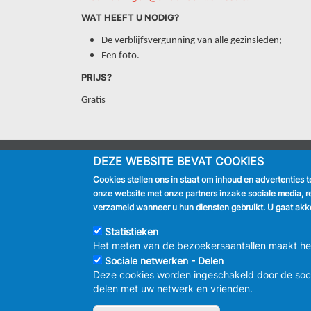
WAT HEEFT U NODIG?
De verblijfsvergunning van alle gezinsleden;
Een foto.
PRIJS?
Gratis
DEZE WEBSITE BEVAT COOKIES
IK BEN
Cookies stellen ons in staat om inhoud en advertenties 
Inwoner
onze website met onze partners inzake sociale media, r
Toerist
verzameld wanneer u hun diensten gebruikt. U gaat akko
Bedrijf
Journalist
Statistieken
Het meten van de bezoekersaantallen maakt het 
Sociale netwerken - Delen
Deze cookies worden ingeschakeld door de soc
delen met uw netwerk en vrienden.