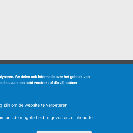
nalyseren. We delen ook informatie over het gebruik van
k
die u aan hen hebt verstrekt of die zij hebben
MENU
Vertrouwelijkheid
FOOTER
Verbeteringsplan
LEGAL
m
g zijn om de website te verbeteren.
Wettelijke bepalingen
Charter van goed gedrag en
moderatie van de sociale
m ons de mogelijkheid te geven onze inhoud te
netwerken