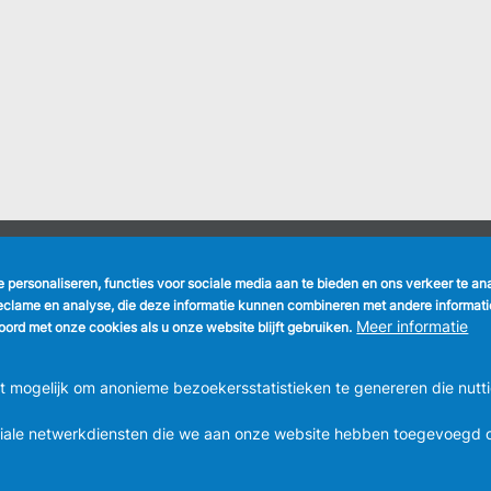
NUTTIGE LINKS
VOLG ONS
te personaliseren, functies voor sociale media aan te bieden en ons verkeer te a
Formulieren
Faceboo
eclame en analyse, die deze informatie kunnen combineren met andere informatie 
Vacatures
Meer informatie
ord met onze cookies als u onze website blijft gebruiken.
Gemeentekrant
Linkedin
Parkeren
Instagra
mogelijk om anonieme bezoekersstatistieken te genereren die nutti
iale netwerkdiensten die we aan onze website hebben toegevoegd o