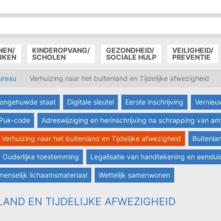
P
D
P
NEN/
KINDEROPVANG/
GEZONDHEID/
VEILIGHEID/
RKEN
SCHOLEN
SOCIALE HULP
PREVENTIE
ureau
Verhuizing naar het buitenland en Tijdelijke afwezigheid
n ongehuwde staat
Digitale sleutel
Eerste inschrijving
Vernieu
/Puk-code
Adreswijziging en herinschrijving na schrapping van 
Verhuizing naar het buitenland en Tijdelijke afwezigheid
Buitenla
Ouderlijke toestemming
Legalisatie van handtekening en eenslui
menselijk lichaamsmateriaal
Wettelijk samenwonen
LAND EN TIJDELIJKE AFWEZIGHEID