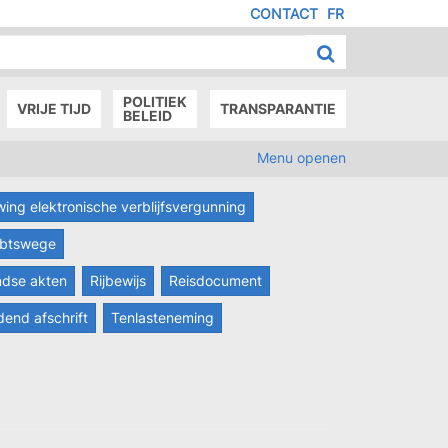
CONTACT
FR
MENU
IED
E
AGE
POLITIEK
VRIJE TIJD
TRANSPARANTIE
BELEID
Menu openen
wing elektronische verblijfsvergunning
ambtswege
ndse akten
Rijbewijs
Reisdocument
dend afschrift
Tenlasteneming