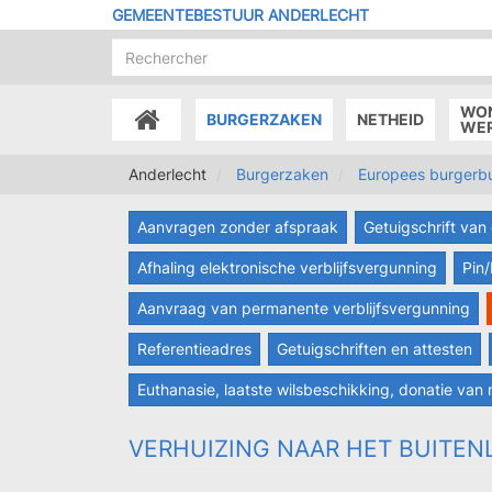
Overslaan
GEMEENTEBESTUUR ANDERLECHT
en
naar
de
inhoud
WO
BURGERZAKEN
NETHEID
gaan
ACCUEIL
WE
Anderlecht
Burgerzaken
Europees burgerb
Aanvragen zonder afspraak
Getuigschrift va
Afhaling elektronische verblijfsvergunning
Pin
Aanvraag van permanente verblijfsvergunning
Referentieadres
Getuigschriften en attesten
Euthanasie, laatste wilsbeschikking, donatie van 
VERHUIZING NAAR HET BUITEN