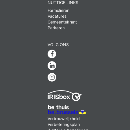
NUTTIGE LINKS
Formulieren
Vacatures
Gemeentekrant
Parkeren
VOLG ONS
Facebook
Linkedin
Instagram
MENU
Vertrouwelijkheid
FOOTER
Verbeteringsplan
LEGAL