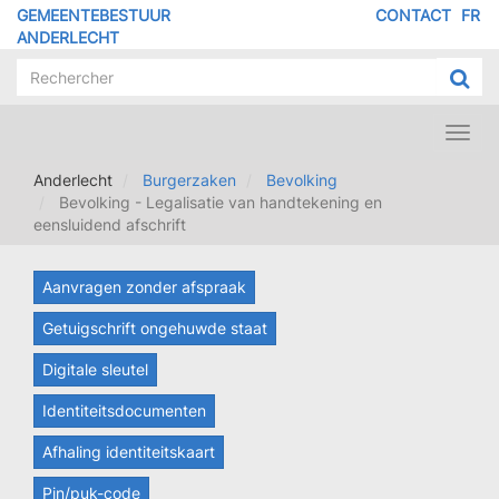
Overslaan
GEMEENTEBESTUUR
CONTACT
FR
MENU
en
ANDERLECHT
naar
PIED
de
DE
inhoud
PAGE
gaan
Toggl
navig
Anderlecht
Burgerzaken
Bevolking
Bevolking - Legalisatie van handtekening en
eensluidend afschrift
Aanvragen zonder afspraak
Getuigschrift ongehuwde staat
Digitale sleutel
Identiteitsdocumenten
Afhaling identiteitskaart
Pin/puk-code