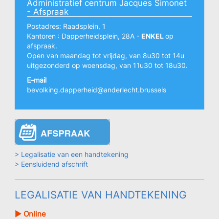
Administratief centrum Jacques Simonet
- Afspraak
Postadres: Raadsplein, 1
Kantoren : Dapperheidsplein, 28A -
ENKEL
op
afspraak.
Open van maandag tot vrijdag, van 8u30 tot 14u
uitgezonderd op woensdag, van 11u30 tot 18u30.
E-mail
bevolking.dapperheid@anderlecht.brussels
> Legalisatie van een handtekening
> Eensluidend afschrift
LEGALISATIE VAN HANDTEKENING
► Online