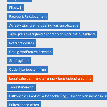
Rijbewijs
Paspoort/Reisdocument
Adreswijziging en afvoering van ambtswege
Tijdelijke afwezigheid / schrapping voor het buitenland
Referentieadres
Getuigschriften en attesten
Strafregister
Ouderlijke toestemming
Legalisatie van handtekening / Eensluidend afschrift
Tenlasteneming
Euthanasie / Laatste wilsbeschikking / Donatie van menselijk 
Buitenlandse akten