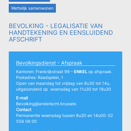
Wettelijk samenwonen
BEVOLKING - LEGALISATIE VAN
HANDTEKENING EN EENSLUIDEND
AFSCHRIFT
Bevolkingsdienst - Afspraak
Kantoren: Frankrijkstraat 99 –
ENKEL
op afspraak.
Postadres: Raadsplein, 1
Open van maandag tot vrijdag van 8u30 tot 14u,
uitgezonderd op woensdag van 11u30 tot 18u30
E-mail
Bevolking@anderlecht.brussels
Contact
Permanentie woensdag tussen 8u30 en 14u00: 02
558 08 00