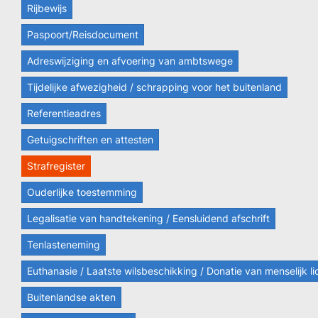
Rijbewijs
Paspoort/Reisdocument
Adreswijziging en afvoering van ambtswege
Tijdelijke afwezigheid / schrapping voor het buitenland
Referentieadres
Getuigschriften en attesten
Strafregister
Ouderlijke toestemming
Legalisatie van handtekening / Eensluidend afschrift
Tenlasteneming
Euthanasie / Laatste wilsbeschikking / Donatie van menselijk 
Buitenlandse akten