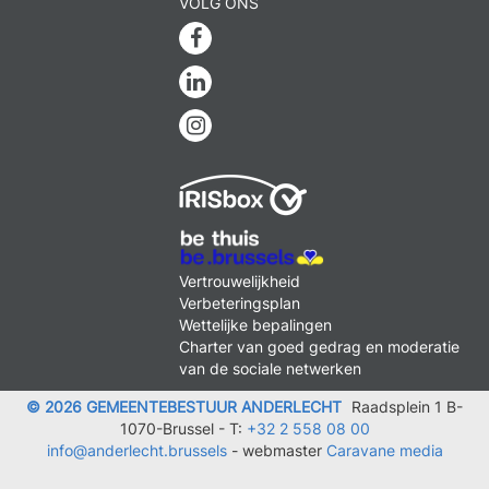
VOLG ONS
Facebook
Linkedin
Instagram
MENU
Vertrouwelijkheid
FOOTER
Verbeteringsplan
LEGAL
Wettelijke bepalingen
Charter van goed gedrag en moderatie
van de sociale netwerken
© 2026 GEMEENTEBESTUUR ANDERLECHT
Raadsplein 1 B-
1070-Brussel -
T:
+32 2 558 08 00
info@anderlecht.brussels
- webmaster
Caravane media