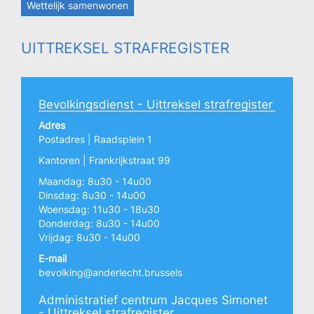
Wettelijk samenwonen
UITTREKSEL STRAFREGISTER
Bevolkingsdienst - Uittreksel strafregister
Adres
Postadres | Raadsplein 1
Kantoren | Frankrijkstraat 99
Maandag: 8u30 - 14u00
Dinsdag: 8u30 - 14u00
Woensdag: 11u30 - 18u30
Donderdag: 8u30 - 14u00
Vrijdag: 8u30 - 14u00
E-mail
bevolking@anderlecht.brussels
Administratief centrum Jacques Simonet
- Uittreksel strafregister