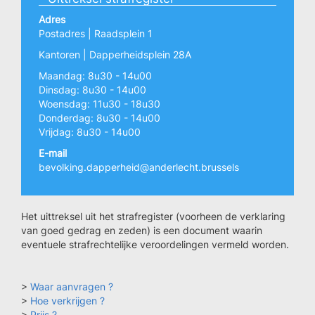
Adres
Postadres | Raadsplein 1
Kantoren | Dapperheidsplein 28A
Maandag: 8u30 - 14u00
Dinsdag: 8u30 - 14u00
Woensdag: 11u30 - 18u30
Donderdag: 8u30 - 14u00
Vrijdag: 8u30 - 14u00
E-mail
bevolking.dapperheid@anderlecht.brussels
Het uittreksel uit het strafregister (voorheen de verklaring
van goed gedrag en zeden) is een document waarin
eventuele strafrechtelijke veroordelingen vermeld worden.
>
Waar aanvragen ?
>
Hoe verkrijgen ?
>
Prijs ?