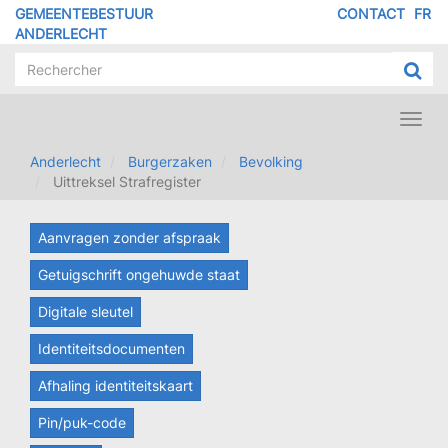
Overslaan
GEMEENTEBESTUUR
CONTACT
FR
MENU
en
ANDERLECHT
naar
PIED
de
DE
inhoud
PAGE
gaan
Toggl
navig
Anderlecht
Burgerzaken
Bevolking
Uittreksel Strafregister
Aanvragen zonder afspraak
Getuigschrift ongehuwde staat
Digitale sleutel
Identiteitsdocumenten
Afhaling identiteitskaart
Pin/puk-code