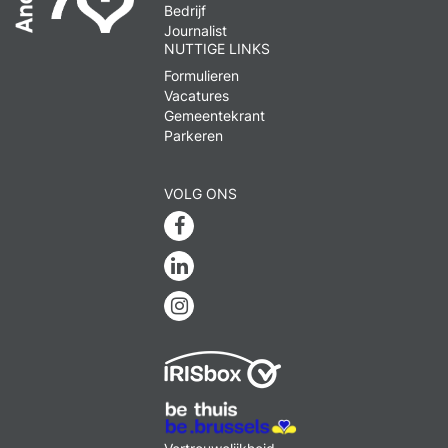
Bedrijf
Journalist
NUTTIGE LINKS
Formulieren
Vacatures
Gemeentekrant
Parkeren
VOLG ONS
Facebook
Linkedin
Instagram
MENU