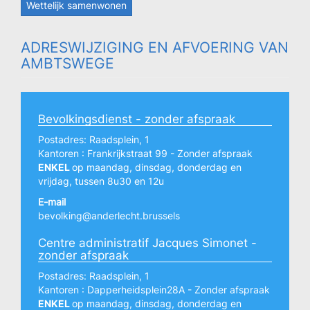
Wettelijk samenwonen
ADRESWIJZIGING EN AFVOERING VAN
AMBTSWEGE
Bevolkingsdienst - zonder afspraak
Postadres: Raadsplein, 1
Kantoren : Frankrijkstraat 99 - Zonder afspraak
ENKEL
op maandag, dinsdag, donderdag en
vrijdag, tussen 8u30 en 12u
E-mail
bevolking@anderlecht.brussels
Centre administratif Jacques Simonet -
zonder afspraak
Postadres: Raadsplein, 1
Kantoren : Dapperheidsplein28A - Zonder afspraak
ENKEL
op maandag, dinsdag, donderdag en