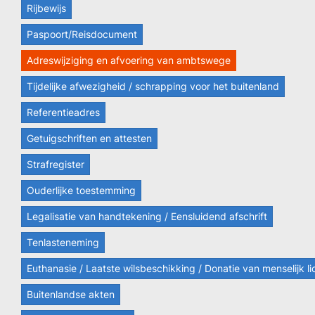
Rijbewijs
Paspoort/Reisdocument
Adreswijziging en afvoering van ambtswege
Tijdelijke afwezigheid / schrapping voor het buitenland
Referentieadres
Getuigschriften en attesten
Strafregister
Ouderlijke toestemming
Legalisatie van handtekening / Eensluidend afschrift
Tenlasteneming
Euthanasie / Laatste wilsbeschikking / Donatie van menselijk 
Buitenlandse akten