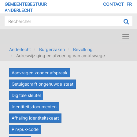
Overslaan
GEMEENTEBESTUUR
CONTACT
FR
MENU
en
ANDERLECHT
naar
PIED
de
DE
inhoud
PAGE
gaan
Toggl
navig
Anderlecht
Burgerzaken
Bevolking
Adreswijziging en afvoering van ambtswege
Aanvragen zonder afspraak
Getuigschrift ongehuwde staat
Digitale sleutel
Identiteitsdocumenten
Afhaling identiteitskaart
Pin/puk-code