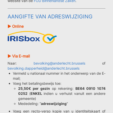
website van de
FOD Binnenlandse Zaken
.
AANGIFTE VAN ADRESWIJZIGING
► Online
► Via E-mail
Naar:
bevolking@anderlecht.brussels
of
bevolking.dapperheid@anderlecht.brussels
Vermeld u nationaal nummer in het onderwerp van de E-
mail;
Voeg het betalingsbewijs toe:
25,50€ per gezin
op rekening:
BE64 0910 1074
0252
(
ENKEL
indien u verhuist vanuit een andere
gemeente)
Mededeling: “
adreswijziging
”
Voeg een recto-verso kopie van u identiteitskaart of