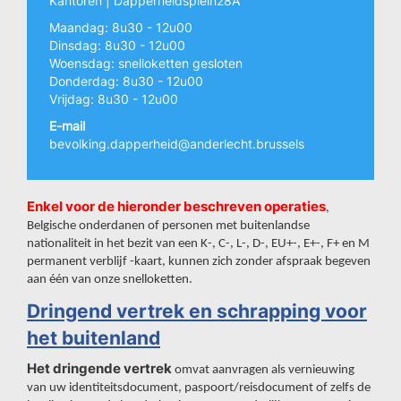
Kantoren | Dapperheidsplein28A
Maandag: 8u30 - 12u00
Dinsdag: 8u30 - 12u00
Woensdag: snelloketten gesloten
Donderdag: 8u30 - 12u00
Vrijdag: 8u30 - 12u00
E-mail
bevolking.dapperheid@anderlecht.brussels
Enkel voor de hieronder beschreven operaties
,
Belgische onderdanen of personen met buitenlandse
nationaliteit in het bezit van een K-, C-, L-, D-, EU+-, E+-, F+ en M
permanent verblijf -kaart, kunnen zich zonder afspraak begeven
aan één van onze snelloketten.
Dringend vertrek en schrapping voor
het buitenland
Het dringende vertrek
omvat aanvragen als vernieuwing
van uw identiteitsdocument, paspoort/reisdocument of zelfs de