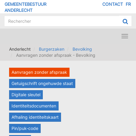
Overslaan
GEMEENTEBESTUUR
CONTACT
FR
MENU
en
ANDERLECHT
naar
PIED
de
DE
inhoud
PAGE
gaan
Toggl
navig
Anderlecht
Burgerzaken
Bevolking
Aanvragen zonder afspraak - Bevolking
Aanvragen zonder afspraak
Getuigschrift ongehuwde staat
Digitale sleutel
Identiteitsdocumenten
Afhaling identiteitskaart
Pin/puk-code