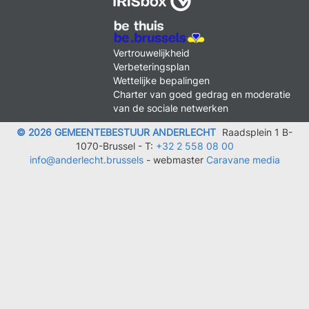
MENU
Vertrouwelijkheid
FOOTER
Verbeteringsplan
LEGAL
Wettelijke bepalingen
Charter van goed gedrag en moderatie
van de sociale netwerken
© 2026 GEMEENTEBESTUUR ANDERLECHT
Raadsplein 1 B-
1070-Brussel -
T:
+32 2 558 08 00
info@anderlecht.brussels
- webmaster
Caravane media