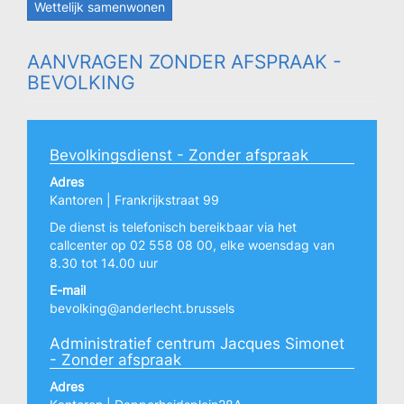
Wettelijk samenwonen
AANVRAGEN ZONDER AFSPRAAK -
BEVOLKING
Bevolkingsdienst - Zonder afspraak
Adres
Kantoren | Frankrijkstraat 99
De dienst is telefonisch bereikbaar via het
callcenter op 02 558 08 00, elke woensdag van
8.30 tot 14.00 uur
E-mail
bevolking@anderlecht.brussels
Administratief centrum Jacques Simonet
- Zonder afspraak
Adres