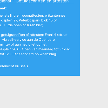
dienst - Getuigschriften en attesten
raak:
enstelling en woonattesten
: wijkantennes
dsplein 27, Peterbospark blok 15 of
n 1) - zie openingsuren
hier
;
getuigschriften of attesten
: Frankrijkstraat
n via self-service aan de Openbare
imte) of aan het loket op het
dsplein 28A - Open van maandag tot vrijdag
tot 12u, uitgezonderd op woensdag.
derlecht.brussels