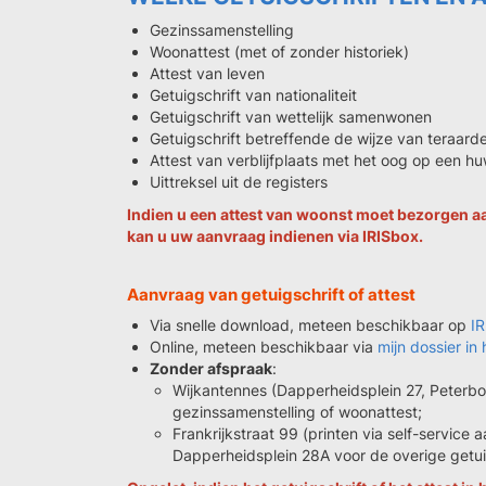
Gezinssamenstelling
Woonattest (met of zonder historiek)
Attest van leven
Getuigschrift van nationaliteit
Getuigschrift van wettelijk samenwonen
Getuigschrift betreffende de wijze van teraardeb
Attest van verblijfplaats met het oog op een hu
Uittreksel uit de registers
Indien u een attest van woonst moet bezorgen a
kan u uw aanvraag indienen via
IRISbox
.
Aanvraag van getuigschrift of attest
Via snelle download, meteen beschikbaar op
I
Online, meteen beschikbaar via
mijn dossier in 
Zonder afspraak
:
Wijkantennes (Dapperheidsplein 27, Peterbo
gezinssamenstelling of woonattest;
Frankrijkstraat 99 (printen via self-servic
Dapperheidsplein 28A voor de overige getuig