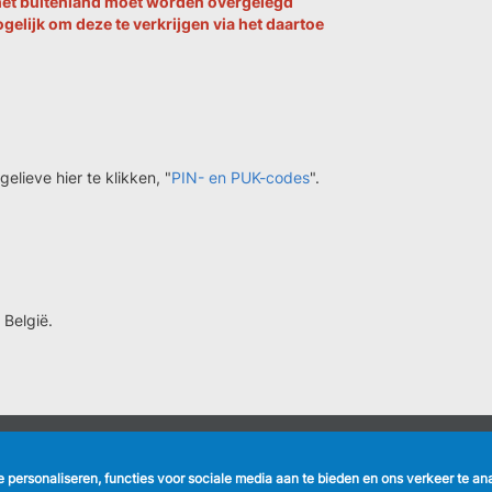
in het buitenland moet worden overgelegd
elijk om deze te verkrijgen via het daartoe
elieve hier te klikken, "
PIN- en PUK-codes
".
 België.
NUTTIGE LINKS
VOLG ONS
te personaliseren, functies voor sociale media aan te bieden en ons verkeer te a
Formulieren