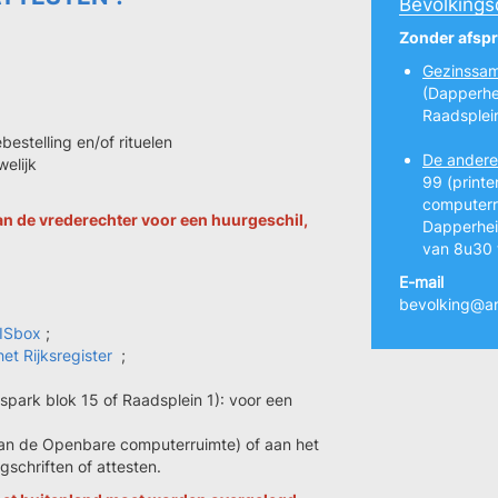
Bevolkings
Zonder afsp
Gezinssam
(Dapperhei
Raadsplei
estelling en/of rituelen
De andere 
welijk
99 (printe
computerru
an de vrederechter voor een huurgeschil,
Dapperhei
van 8u30 
E-mail
bevolking@an
RISbox
;
het Rijksregister
;
spark blok 15 of Raadsplein 1): voor een
e aan de Openbare computerruimte) of aan het
schriften of attesten.