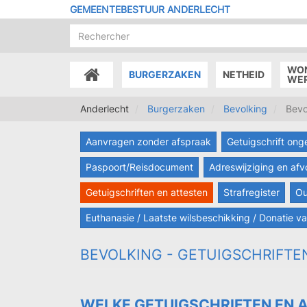
Overslaan
GEMEENTEBESTUUR ANDERLECHT
en
naar
de
inhoud
WO
BURGERZAKEN
NETHEID
gaan
ACCUEIL
WE
Anderlecht
Burgerzaken
Bevolking
Bevol
Aanvragen zonder afspraak
Getuigschrift on
Paspoort/Reisdocument
Adreswijziging en af
Getuigschriften en attesten
Strafregister
Ou
Euthanasie / Laatste wilsbeschikking / Donatie v
BEVOLKING - GETUIGSCHRIFTE
WELKE GETUIGSCHRIFTEN EN A