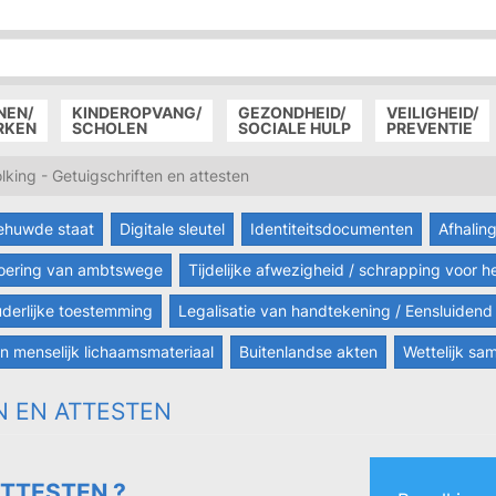
P
D
P
NEN/
KINDEROPVANG/
GEZONDHEID/
VEILIGHEID/
RKEN
SCHOLEN
SOCIALE HULP
PREVENTIE
king - Getuigschriften en attesten
gehuwde staat
Digitale sleutel
Identiteitsdocumenten
Afhaling
voering van ambtswege
Tijdelijke afwezigheid / schrapping voor h
derlijke toestemming
Legalisatie van handtekening / Eensluidend 
an menselijk lichaamsmateriaal
Buitenlandse akten
Wettelijk s
N EN ATTESTEN
TTESTEN ?