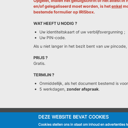
Opgelet, indien het getuigschrift of het attest 
en/of gelegaliseerd moet worden, is het
enkel
mog
bestemde formulier op
IRISbox
.
WAT HEEFT U NODIG ?
Uw identiteitskaart of uw verblijfsvergunning ;
Uw PIN-code.
Als u niet langer in het bezit bent van uw pincode, g
PRIJS ?
Gratis.
TERMIJN ?
Onmiddellijk, als het document bestemd is voor
5 werkdagen,
zonder afspraak
.
DEZE WEBSITE BEVAT COOKIES
IK BEN
Cookies stellen ons in staat om inhoud en advertenties 
Inwoner