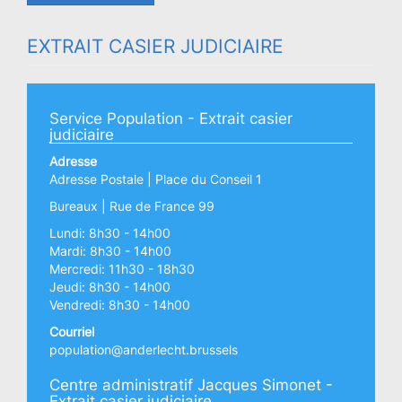
EXTRAIT CASIER JUDICIAIRE
Service Population - Extrait casier
judiciaire
Adresse
Adresse Postale | Place du Conseil 1
Bureaux | Rue de France 99
Lundi: 8h30 - 14h00
Mardi: 8h30 - 14h00
Mercredi: 11h30 - 18h30
Jeudi: 8h30 - 14h00
Vendredi: 8h30 - 14h00
Courriel
population@anderlecht.brussels
Centre administratif Jacques Simonet -
Extrait casier judiciaire