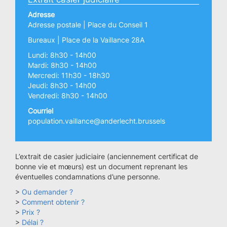
Adresse
Adresse postale | Place du Conseil 1
Bureaux | Place de la Vaillance 28A
Lundi: 8h30 - 14h00
Mardi: 8h30 - 14h00
Mercredi: 11h30 - 18h30
Jeudi: 8h30 - 14h00
Vendredi: 8h30 - 14h00
Courriel
population.vaillance@anderlecht.brussels
L’extrait de casier judiciaire (anciennement certificat de
bonne vie et mœurs) est un document reprenant les
éventuelles condamnations d’une personne.
>
Ou demander ?
>
Comment obtenir ?
>
Prix ?
>
Délai ?