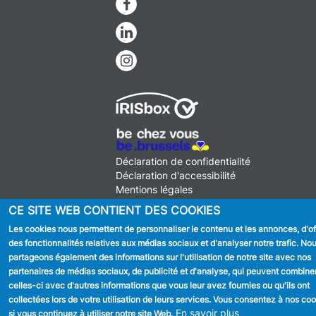
Facebook
Linkedin
Instagram
MENU
Déclaration de confidentialité
FOOTER
Déclaration d'accessibilité
LEGAL
Mentions légales
Charte de bonne conduite et de
CE SITE WEB CONTIENT DES COOKIES
modération des réseaux sociaux
Les cookies nous permettent de personnaliser le contenu et les annonces, d'off
© 2026 ADMINISTRATION COMMUNALE D'ANDERLECHT
Place
des fonctionnalités relatives aux médias sociaux et d'analyser notre trafic. No
du Conseil 1 B-1070-Bruxelles -
T:
+32 2 558 08 00
partageons également des informations sur l'utilisation de notre site avec nos
info@anderlecht.brussels
- webmaster
Caravane media
partenaires de médias sociaux, de publicité et d'analyse, qui peuvent combine
celles-ci avec d'autres informations que vous leur avez fournies ou qu'ils ont
collectées lors de votre utilisation de leurs services. Vous consentez à nos co
En savoir plus
si vous continuez à utiliser notre site Web.