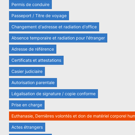
Permis de conduire
Passeport / Titre de voyage
Changement d'adresse et radiation d'office
Absence temporaire et radiation pour l'étranger
Adresse de référence
Certificats et attestations
Casier judiciaire
Autorisation parentale
Légalisation de signature / copie conforme
Prise en charge
Euthanasie, Dernières volontés et don de matériel corporel hu
Actes étrangers