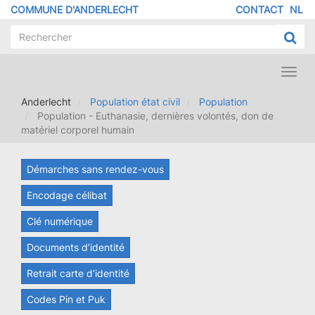
Aller
COMMUNE D'ANDERLECHT
CONTACT
NL
MENU
au
contenu
PIED
principal
DE
PAGE
Toggl
navig
Anderlecht
Population état civil
Population
Population - Euthanasie, dernières volontés, don de
matériel corporel humain
Démarches sans rendez-vous
Encodage célibat
Clé numérique
Documents d’identité
Retrait carte d’identité
Codes Pin et Puk