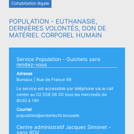
Cohabitation légale
POPULATION - EUTHANASIE,
DERNIÈRES VOLONTÉS, DON DE
MATÉRIEL CORPOREL HUMAIN
Service Population - Guichets sans
rendez-vous
Adresse
Bureaux | Rue de France 99
Le service est accessible par téléphone via le call
center au 02 558 08 00 tous les mercredis de
8h30 à 14h
Courriel
population@anderlecht.brussels
Centre administratif Jacques Simonet -
sans RDV