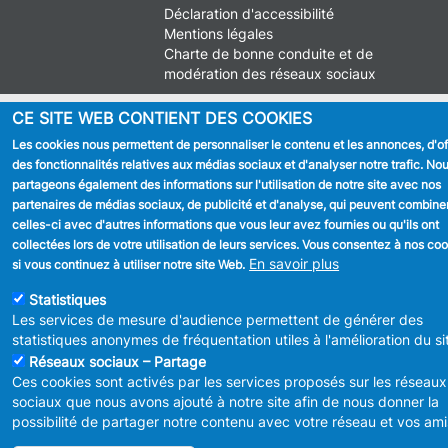
FOOTER
Déclaration d'accessibilité
LEGAL
Mentions légales
Charte de bonne conduite et de
modération des réseaux sociaux
© 2026 ADMINISTRATION COMMUNALE D'ANDERLECHT
Place
CE SITE WEB CONTIENT DES COOKIES
du Conseil 1 B-1070-Bruxelles -
T:
+32 2 558 08 00
Les cookies nous permettent de personnaliser le contenu et les annonces, d'off
info@anderlecht.brussels
- webmaster
Caravane media
des fonctionnalités relatives aux médias sociaux et d'analyser notre trafic. No
partageons également des informations sur l'utilisation de notre site avec nos
partenaires de médias sociaux, de publicité et d'analyse, qui peuvent combine
celles-ci avec d'autres informations que vous leur avez fournies ou qu'ils ont
collectées lors de votre utilisation de leurs services. Vous consentez à nos co
En savoir plus
si vous continuez à utiliser notre site Web.
Statistiques
Les services de mesure d'audience permettent de générer des
statistiques anonymes de fréquentation utiles à l'amélioration du si
Réseaux sociaux – Partage
Ces cookies sont activés par les services proposés sur les réseaux
sociaux que nous avons ajouté à notre site afin de nous donner la
possibilité de partager notre contenu avec votre réseau et vos ami