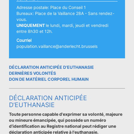
Adresse postale: Place du Conseil 1
Bureaux: Place de la Vaillance 28A - Sans rendez-
vous.
UNIQUEMENT
le lundi, mardi, jeudi et vendredi
entre 8h30 et 12h.
Courriel
population.vaillance@anderlecht.brussels
DÉCLARATION ANTICIPÉE D’EUTHANASIE
DERNIÈRES VOLONTÉS
DON DE MATÉRIEL CORPOREL HUMAIN
DÉCLARATION ANTICIPÉE
D’EUTHANASIE
Toute personne capable d'exprimer sa volonté, majeure
ou mineure émancipée, qui possède un numéro
d’identification au Registre national peut rédiger une
déclaration anticipée relative à l'euthanasie.