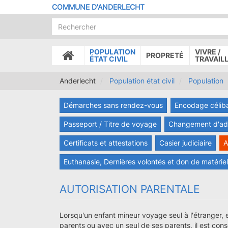
Aller
COMMUNE D'ANDERLECHT
au
contenu
principal
POPULATION
VIVRE /
PROPRETÉ
ACCUEIL
ÉTAT CIVIL
TRAVAIL
Anderlecht
Population état civil
Population
Démarches sans rendez-vous
Encodage célib
Passeport / Titre de voyage
Changement d'adre
Certificats et attestations
Casier judiciaire
A
Euthanasie, Dernières volontés et don de matérie
AUTORISATION PARENTALE
Lorsqu'un enfant mineur voyage seul à l'étranger
parents ou avec un seul de ses parents, il est conse