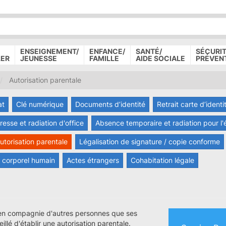
P
D
P
ENSEIGNEMENT/
ENFANCE/
SANTÉ/
SÉCURIT
LER
JEUNESSE
FAMILLE
AIDE SOCIALE
PRÉVEN
Autorisation parentale
at
Clé numérique
Documents d’identité
Retrait carte d’identi
sse et radiation d'office
Absence temporaire et radiation pour l'
utorisation parentale
Légalisation de signature / copie conforme
l corporel humain
Actes étrangers
Cohabitation légale
, en compagnie d'autres personnes que ses
illé d'établir une autorisation parentale.