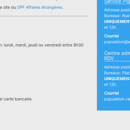
Service Po
le site du
SPF Affaires étrangères
.
Adresse posta
Bureaux: Rue
UNIQUEMEN
et 12h.
Courriel
population@a
: lundi, mardi, jeudi ou vendredi entre 8h30
Centre adm
RDV
Adresse posta
Bureaux: Plac
UNIQUEMEN
et 12h.
Courriel
r carte bancaire.
population.va