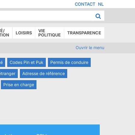
CONTACT
NL
MENU
IED
E
AGE
É/
VIE
LOISIRS
TRANSPARENCE
TION
POLITIQUE
Ouvrir le menu
té
Codes Pin et Puk
Permis de conduire
étranger
Adresse de référence
Prise en charge