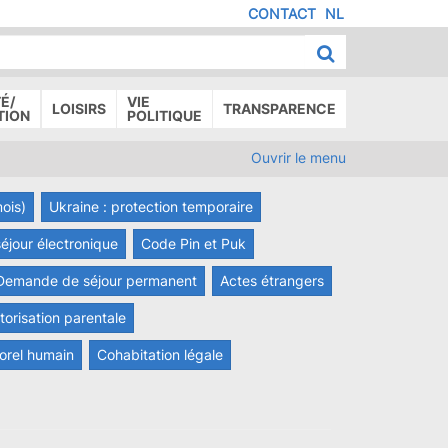
CONTACT
NL
MENU
IED
E
AGE
É/
VIE
LOISIRS
TRANSPARENCE
TION
POLITIQUE
Ouvrir le menu
mois)
Ukraine : protection temporaire
 séjour électronique
Code Pin et Puk
Demande de séjour permanent
Actes étrangers
torisation parentale
porel humain
Cohabitation légale