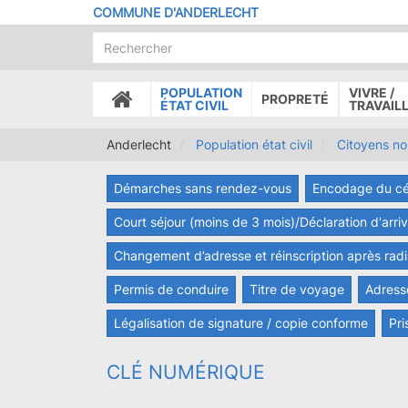
Aller
COMMUNE D'ANDERLECHT
au
contenu
principal
POPULATION
VIVRE /
PROPRETÉ
ACCUEIL
ÉTAT CIVIL
TRAVAIL
Anderlecht
Population état civil
Citoyens n
Démarches sans rendez-vous
Encodage du cé
Court séjour (moins de 3 mois)/Déclaration d'arri
Changement d’adresse et réinscription après radia
Permis de conduire
Titre de voyage
Adress
Légalisation de signature / copie conforme
Pri
CLÉ NUMÉRIQUE