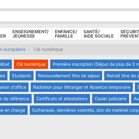
P
D
P
ENSEIGNEMENT/
ENFANCE/
SANTÉ/
SÉCURIT
LER
JEUNESSE
FAMILLE
AIDE SOCIALE
PRÉVEN
on-européens
Clé numérique
libat
Clé numérique
Première inscription (Séjour de plus de 3 
vée
Etudiants
Renouvellement titre de séjour
Retrait titre de
tion d'office
Radiation pour l’étranger et Absence temporaire
e de référence
Certificats et attestations
Casier judiciaire
Au
se en charge
Euthanasie, dernières volontés, don de matériel cor