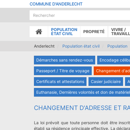
Aller
COMMUNE D'ANDERLECHT
au
contenu
principal
POPULATION
VIVRE /
PROPRETÉ
ACCUEIL
ÉTAT CIVIL
TRAVAIL
Anderlecht
Population état civil
Population
Démarches sans rendez-vous
Encodage célib
Passeport / Titre de voyage
Changement d'adre
Certificats et attestations
Casier judiciaire
A
Euthanasie, Dernières volontés et don de matérie
CHANGEMENT D'ADRESSE ET RA
La loi prévoit que toute personne doit être inscr
établi sa résidence principale effective. La déclara