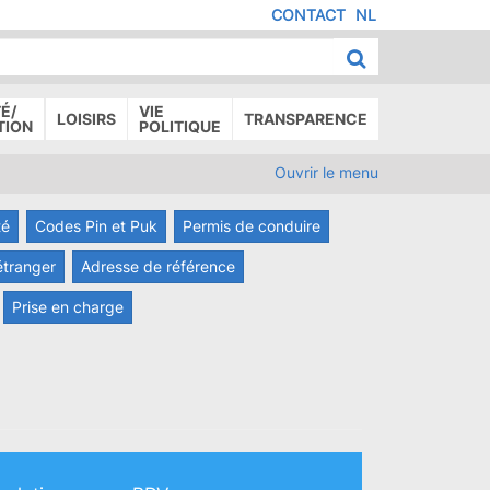
CONTACT
NL
MENU
IED
E
AGE
É/
VIE
LOISIRS
TRANSPARENCE
TION
POLITIQUE
Ouvrir le menu
té
Codes Pin et Puk
Permis de conduire
étranger
Adresse de référence
Prise en charge