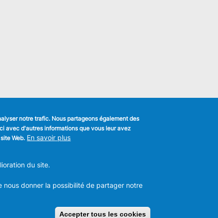
analyser notre trafic. Nous partageons également des
s-ci avec d'autres informations que vous leur avez
k
En savoir plus
 site Web.
MENU
Déclaration de confidentialité
FOOTER
oration du site.
Déclaration d'accessibilité
LEGAL
m
Mentions légales
Charte de bonne conduite et de
e nous donner la possibilité de partager notre
modération des réseaux sociaux
les -
T:
+32 2 558 08 00
Accepter tous les cookies
Retirer le consen