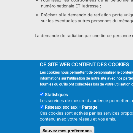
numéro nationale ET l’adresse ;
Précisez si la demande de radiation porte uni
sur les éventuelles autres personnes du ménag
La demande de radiation par une tierce personne
CE SITE WEB CONTIENT DES COOKIES
Les cookies nous permettent de personnaliser le contenu 
JE SUIS
informations sur l'utilisation de notre site avec nos par
Habitant
fournies ou qu'ils ont collectées lors de votre utilisatio
Touriste
Entreprise
Statistiques
Journaliste
Les services de mesure d'audience permettent de
Réseaux sociaux – Partage
Ces cookies sont activés par les services propos
contenu avec votre réseau et vos amis.
© 2026 ADMINISTRAT
Sauvez mes préférences