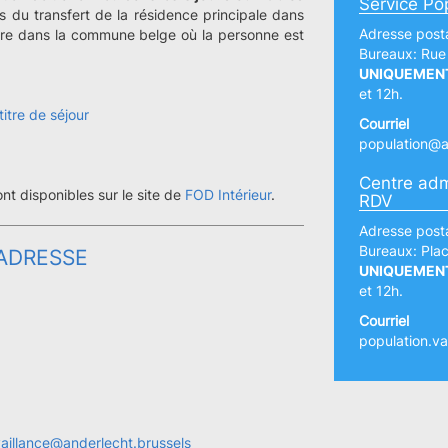
Service Po
ors du transfert de la résidence principale dans
Adresse posta
faire dans la commune belge où la personne est
Bureaux: Rue
UNIQUEMEN
et 12h.
itre de séjour
Courriel
population@a
Centre adm
nt disponibles sur le site de
FOD Intérieur
.
RDV
Adresse posta
Bureaux: Plac
ADRESSE
UNIQUEMEN
et 12h.
Courriel
population.va
vaillance@anderlecht.brussels