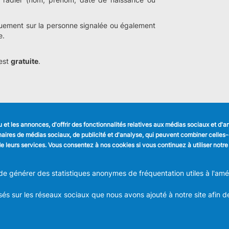
quement sur la personne signalée ou également
e.
 est
gratuite
.
et les annonces, d'offrir des fonctionnalités relatives aux médias sociaux et d'
LIENS UTILES
SUIVEZ NOUS
tenaires de médias sociaux, de publicité et d'analyse, qui peuvent combiner celle
Formulaires
Faceboo
n de leurs services. Vous consentez à nos cookies si vous continuez à utiliser notre
Offres d'emploi
Journal communal
Linkedin
Stationnement
 générer des statistiques anonymes de fréquentation utiles à l'améli
Instagra
és sur les réseaux sociaux que nous avons ajouté à notre site afin d
ION COMMUNALE D'ANDERLECHT
Place du Conseil 1 B-1070-Bruxel