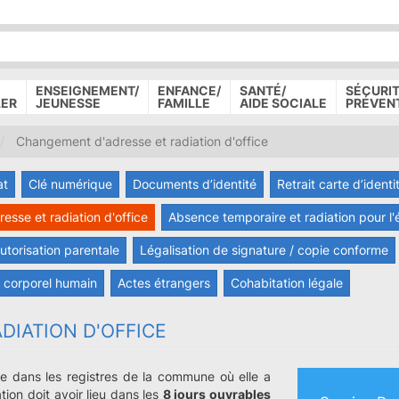
P
D
P
ENSEIGNEMENT/
ENFANCE/
SANTÉ/
SÉCURIT
LER
JEUNESSE
FAMILLE
AIDE SOCIALE
PRÉVEN
Changement d'adresse et radiation d'office
at
Clé numérique
Documents d’identité
Retrait carte d’identi
sse et radiation d'office
Absence temporaire et radiation pour l'
utorisation parentale
Légalisation de signature / copie conforme
l corporel humain
Actes étrangers
Cohabitation légale
DIATION D'OFFICE
ite dans les registres de la commune où elle a
tion doit avoir lieu dans les
8 jours ouvrables