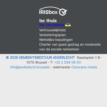
MENU
Vertrouwelijkheid
FOOTER
Verbeteringsplan
LEGAL
Wettelijke bepalingen
Charter van goed gedrag en moderatie
van de sociale netwerken
© 2026 GEMEENTEBESTUUR ANDERLECHT
Raadsplein 1 B-
1070-Brussel -
T:
+32 2 558 08 00
info@anderlecht.brussels
- webmaster
Caravane media