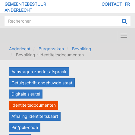
Overslaan
GEMEENTEBESTUUR
CONTACT
FR
MENU
en
ANDERLECHT
naar
PIED
de
DE
inhoud
PAGE
gaan
Toggl
navig
Anderlecht
Burgerzaken
Bevolking
Bevolking - Identiteitsdocumenten
Aanvragen zonder afspraak
Getuigschrift ongehuwde staat
Digitale sleutel
Identiteitsdocumenten
Afhaling identiteitskaart
Pin/puk-code