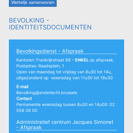
Wettelijk samenwonen
BEVOLKING -
IDENTITEITSDOCUMENTEN
Bevolkingsdienst - Afspraak
Kantoren: Frankrijkstraat 99 –
ENKEL
op afspraak.
Postadres: Raadsplein, 1
Open van maandag tot vrijdag van 8u30 tot 14u,
uitgezonderd op woensdag van 11u30 tot 18u30
E-mail
Bevolking@anderlecht.brussels
Contact
Permanentie woensdag tussen 8u30 en 14u00: 02
558 08 00
Administratief centrum Jacques Simonet
- Afspraak