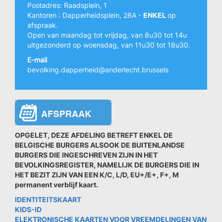
Postadres: Raadsplein, 1
Kantoren : Dapperheidsplein, 28A -
ENKEL
op
afspraak.
Open van maandag tot vrijdag, van 8u30 tot 14u
uitgezonderd op woensdag, van 11u30 tot 18u30.
E-mail
bevolking.dapperheid@anderlecht.brussels
OPGELET, DEZE AFDELING BETREFT ENKEL DE
BELGISCHE BURGERS ALSOOK DE BUITENLANDSE
BURGERS DIE INGESCHREVEN ZIJN IN HET
BEVOLKINGSREGISTER, NAMELIJK DE BURGERS DIE IN
HET BEZIT ZIJN VAN EEN K/C, L/D, EU+/E+, F+, M
permanent verblijf kaart.
IDENTITEITSKAART
KIDS-ID
ELEKTRONISCHE KAARTEN VOOR VREEMDELINGEN VAN