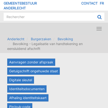
Overslaan
GEMEENTEBESTUUR
CONTACT
FR
MENU
en
ANDERLECHT
naar
PIED
de
DE
inhoud
PAGE
gaan
Toggl
navig
Anderlecht
Burgerzaken
Bevolking
Bevolking - Legalisatie van handtekening en
eensluidend afschrift
Aanvragen zonder afspraak
Getuigschrift ongehuwde staat
Digitale sleutel
Identiteitsdocumenten
Afhaling identiteitskaart
Pin/puk-code