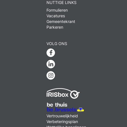
NUTTIGE LINKS
Formulieren
Vacatures
Gemeentekrant
Parkeren
VOLG ONS
Facebook
Linkedin
Instagram
MENU
Vertrouwelijkheid
FOOTER
Verbeteringsplan
LEGAL