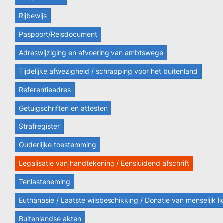
Rijbewijs
Paspoort/Reisdocument
Adreswijziging en afvoering van ambtswege
Tijdelijke afwezigheid / schrapping voor het buitenland
Referentieadres
Getuigschriften en attesten
Strafregister
Ouderlijke toestemming
Legalisatie van handtekening / Eensluidend afschrift
Tenlasteneming
Euthanasie / Laatste wilsbeschikking / Donatie van menselijk 
Buitenlandse akten