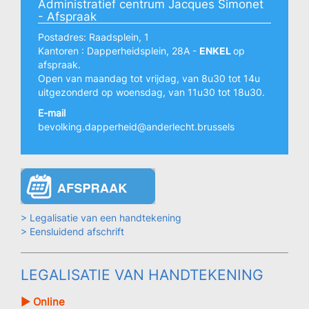
Administratief centrum Jacques Simonet
- Afspraak
Postadres: Raadsplein, 1
Kantoren : Dapperheidsplein, 28A -
ENKEL
op
afspraak.
Open van maandag tot vrijdag, van 8u30 tot 14u
uitgezonderd op woensdag, van 11u30 tot 18u30.
E-mail
bevolking.dapperheid@anderlecht.brussels
> Legalisatie van een handtekening
> Eensluidend afschrift
LEGALISATIE VAN HANDTEKENING
► Online