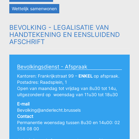
Wettelijk samenwonen
BEVOLKING - LEGALISATIE VAN
HANDTEKENING EN EENSLUIDEND
AFSCHRIFT
Bevolkingsdienst - Afspraak
Kantoren: Frankrijkstraat 99 –
ENKEL
op afspraak.
Postadres: Raadsplein, 1
Open van maandag tot vrijdag van 8u30 tot 14u,
uitgezonderd op woensdag van 11u30 tot 18u30
E-mail
Bevolking@anderlecht.brussels
Contact
Permanentie woensdag tussen 8u30 en 14u00: 02
558 08 00