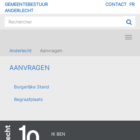
Overslaan
GEMEENTEBESTUUR
CONTACT
FR
MENU
en
ANDERLECHT
naar
PIED
de
DE
inhoud
PAGE
gaan
Toggl
navig
Anderlecht
Aanvragen
AANVRAGEN
Burgerlijke Stand
RDV
POP
Begraafplaats
IK BEN