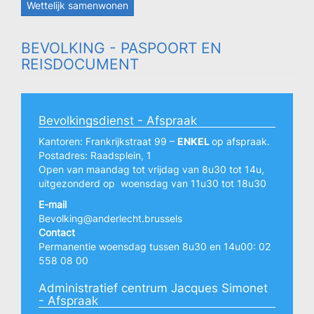
Wettelijk samenwonen
BEVOLKING - PASPOORT EN
REISDOCUMENT
Bevolkingsdienst - Afspraak
Kantoren: Frankrijkstraat 99 –
ENKEL
op afspraak.
Postadres: Raadsplein, 1
Open van maandag tot vrijdag van 8u30 tot 14u,
uitgezonderd op woensdag van 11u30 tot 18u30
E-mail
Bevolking@anderlecht.brussels
Contact
Permanentie woensdag tussen 8u30 en 14u00: 02
558 08 00
Administratief centrum Jacques Simonet
- Afspraak