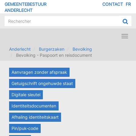
Overslaan
GEMEENTEBESTUUR
CONTACT
FR
MENU
en
ANDERLECHT
naar
PIED
de
DE
inhoud
PAGE
gaan
Toggl
navig
Anderlecht
Burgerzaken
Bevolking
Bevolking - Paspoort en reisdocument
Aanvragen zonder afspraak
Getuigschrift ongehuwde staat
Digitale sleutel
Identiteitsdocumenten
Afhaling identiteitskaart
Pin/puk-code