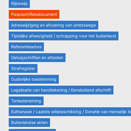
Rijbewijs
Paspoort/Reisdocument
Adreswijziging en afvoering van ambtswege
Tijdelijke afwezigheid / schrapping voor het buitenland
Referentieadres
Getuigschriften en attesten
Strafregister
Ouderlijke toestemming
Legalisatie van handtekening / Eensluidend afschrift
Tenlasteneming
Euthanasie / Laatste wilsbeschikking / Donatie van menselijk 
Buitenlandse akten