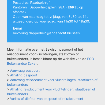
Postadres: Raadsplein, 1
Kantoren : Dapperheidsplein, 28A -
ENKEL
op
afspraak.
Open van maandag tot vrijdag, van 8u30 tot 14u
uitgezonderd op woensdag, van 11u30 tot 18u30.
E-mail
bevolking.dapperheid@anderlecht.brussels
Meer informatie over het Belgisch paspoort of het
reisdocument voor vluchtelingen, staatlozen of
buitenlanders, is beschikbaar op de website van de
FOD
Buitenlandse Zaken
.
>
Aanvraag paspoort
>
Afhaling paspoort
>
Aanvraag reisdocument voor vluchtelingen, staatlozen of
buitenlanders
>
Afhaling reisdocument voor vluchtelingen, staatlozen of
buitenlanders
>
Verlies of diefstal van paspoort of reisdocument