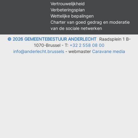
MENU
Vertrouwelijkheid
FOOTER
Verbeteringsplan
LEGAL
Wettelijke bepalingen
Charter van goed gedrag en moderatie
van de sociale netwerken
© 2026 GEMEENTEBESTUUR ANDERLECHT
Raadsplein 1 B-
1070-Brussel -
T:
+32 2 558 08 00
info@anderlecht.brussels
- webmaster
Caravane media