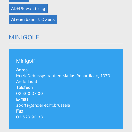
ADEPS wandeling
Atletiekbaan J. Owens
MINIGOLF
Minigolf
Adres
Hoek Debussystraat en Marius Renardlaan, 1070
Anderlecht
Telefoon
02 800 07 00
E-mail
sports@anderlecht.brussels
Fax
02 523 90 33