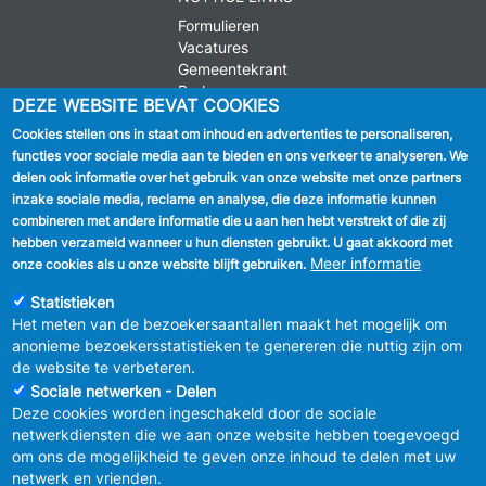
Formulieren
Vacatures
Gemeentekrant
Parkeren
DEZE WEBSITE BEVAT COOKIES
Cookies stellen ons in staat om inhoud en advertenties te personaliseren,
VOLG ONS
functies voor sociale media aan te bieden en ons verkeer te analyseren. We
delen ook informatie over het gebruik van onze website met onze partners
Facebook
inzake sociale media, reclame en analyse, die deze informatie kunnen
combineren met andere informatie die u aan hen hebt verstrekt of die zij
Linkedin
hebben verzameld wanneer u hun diensten gebruikt. U gaat akkoord met
Meer informatie
onze cookies als u onze website blijft gebruiken.
Instagram
Statistieken
Het meten van de bezoekersaantallen maakt het mogelijk om
anonieme bezoekersstatistieken te genereren die nuttig zijn om
de website te verbeteren.
Sociale netwerken - Delen
Deze cookies worden ingeschakeld door de sociale
MENU
Vertrouwelijkheid
netwerkdiensten die we aan onze website hebben toegevoegd
FOOTER
Verbeteringsplan
om ons de mogelijkheid te geven onze inhoud te delen met uw
LEGAL
Wettelijke bepalingen
netwerk en vrienden.