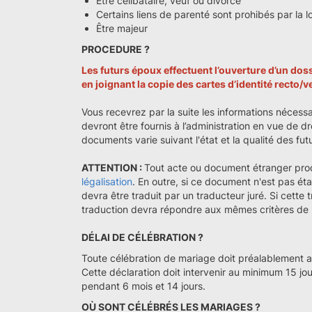
Être célibataire, veuf ou divorcé
Certains liens de parenté sont prohibés par la lo
Être majeur
PROCEDURE ?
Les futurs époux effectuent l’ouverture d’un do
en joignant la copie des cartes d’identité recto/
Vous recevrez par la suite les informations nécessa
devront être fournis à l’administration en vue de dr
documents varie suivant l'état et la qualité des fu
ATTENTION :
Tout acte ou document étranger pro
légalisation
. En outre, si ce document n'est pas éta
devra être traduit par un traducteur juré. Si cette 
traduction devra répondre aux mêmes critères de lé
DÉLAI DE CÉLÉBRATION ?
Toute célébration de mariage doit préalablement avo
Cette déclaration doit intervenir au minimum 15 jo
pendant 6 mois et 14 jours.
OÙ SONT CÉLÉBRÉS LES MARIAGES ?