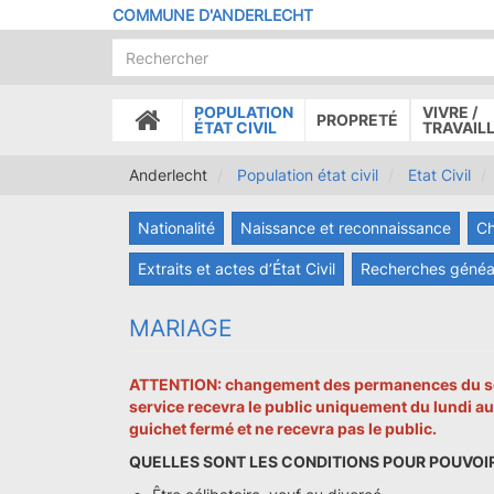
Aller
COMMUNE D'ANDERLECHT
au
contenu
principal
POPULATION
VIVRE /
PROPRETÉ
ACCUEIL
ÉTAT CIVIL
TRAVAIL
Anderlecht
Population état civil
Etat Civil
Nationalité
Naissance et reconnaissance
Ch
Extraits et actes d’État Civil
Recherches généa
MARIAGE
ATTENTION: changement des permanences du servic
service recevra le public uniquement du lundi au 
guichet fermé et ne recevra pas le public.
QUELLES SONT LES CONDITIONS POUR POUVOIR