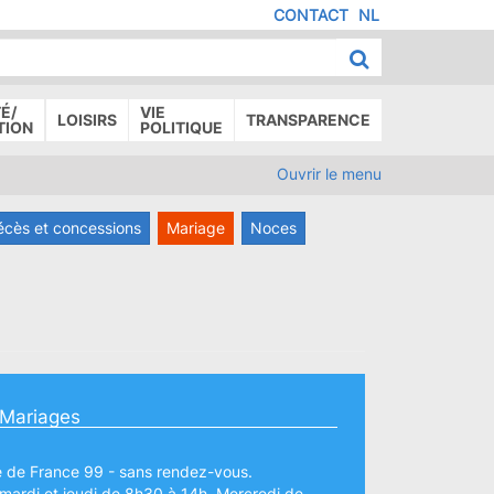
CONTACT
NL
MENU
IED
E
AGE
É/
VIE
LOISIRS
TRANSPARENCE
TION
POLITIQUE
Ouvrir le menu
écès et concessions
Mariage
Noces
- Mariages
e de France 99 - sans rendez-vous.
 mardi et jeudi de 8h30 à 14h. Mercredi de