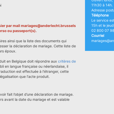
11h30 à 14h.
i
Adresse posta
Téléphone
Le service es
15h et le jeu
ssier par mail mariages@anderlecht.brussels
02 800 07 9
verso ou passeport(s).
Courriel
mariages@and
ires ainsi que la liste des documents qui
esser la déclaration de mariage. Cette liste de
turs époux.
duit en Belgique doit répondre aux
critères de
bli en langue française ou néerlandaise, il
traduction est effectuée à l'étranger, cette
galisation que l'acte produit.
ir fait l’objet d’une déclaration de mariage.
urs avant la date du mariage et est valable