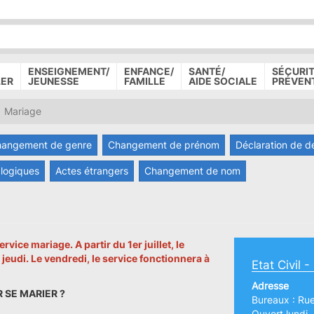
P
D
P
ENSEIGNEMENT/
ENFANCE/
SANTÉ/
SÉCURIT
LER
JEUNESSE
FAMILLE
AIDE SOCIALE
PRÉVEN
Mariage
angement de genre
Changement de prénom
Déclaration de d
logiques
Actes étrangers
Changement de nom
e mariage. A partir du 1er juillet, le
jeudi. Le vendredi, le service fonctionnera à
Etat Civil 
Adresse
 SE MARIER ?
Bureaux : Ru
Ouvert lundi,