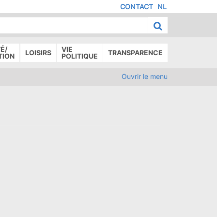
CONTACT
NL
MENU
IED
E
AGE
É/
VIE
LOISIRS
TRANSPARENCE
TION
POLITIQUE
Ouvrir le menu