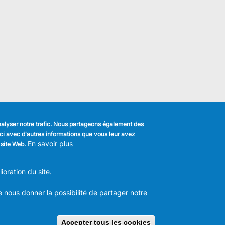
analyser notre trafic. Nous partageons également des
s-ci avec d'autres informations que vous leur avez
k
En savoir plus
 site Web.
MENU
Déclaration de confidentialité
FOOTER
oration du site.
Déclaration d'accessibilité
LEGAL
m
Mentions légales
Charte de bonne conduite et de
e nous donner la possibilité de partager notre
modération des réseaux sociaux
les -
T:
+32 2 558 08 00
Accepter tous les cookies
Retirer le consen