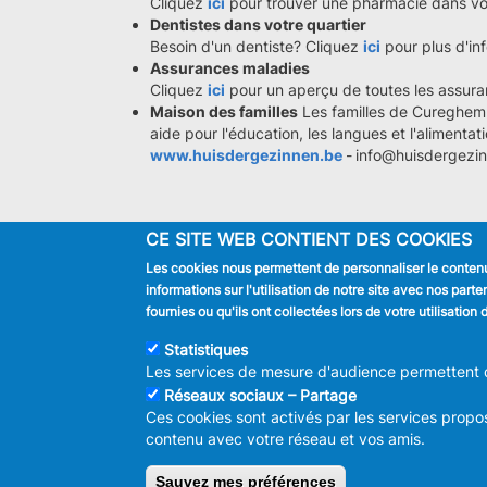
Cliquez
ici
pour trouver une pharmacie dans vot
Dentistes dans votre quartier
Besoin d'un dentiste? Cliquez
ici
pour plus d'inf
Assurances maladies
Cliquez
ici
pour un aperçu de toutes les assura
Maison des familles
Les familles de Cureghem 
aide pour l'éducation, les langues et l'alimentat
www.huisdergezinnen.be
-
info@huisdergezin
CE SITE WEB CONTIENT DES COOKIES
Les cookies nous permettent de personnaliser le contenu 
JE SUIS
informations sur l'utilisation de notre site avec nos par
Habitant
fournies ou qu'ils ont collectées lors de votre utilisatio
Touriste
Entreprise
Statistiques
Journaliste
Les services de mesure d'audience permettent de
Réseaux sociaux – Partage
Ces cookies sont activés par les services propos
contenu avec votre réseau et vos amis.
© 2026 ADMINISTRAT
Sauvez mes préférences