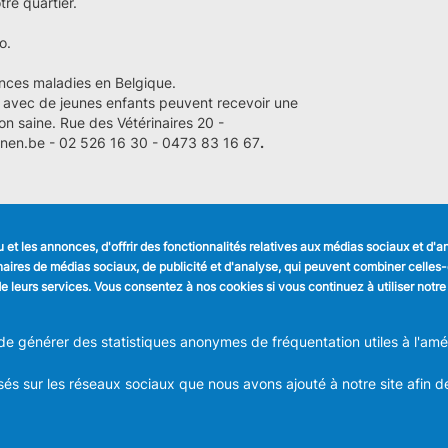
re quartier.
o.
nces maladies en Belgique.
avec de jeunes enfants peuvent recevoir une
ion saine. Rue des Vétérinaires 20 -
nen.be - 02 526 16 30 - 0473 83 16 67
.
et les annonces, d'offrir des fonctionnalités relatives aux médias sociaux et d'
LIENS UTILES
SUIVEZ NOUS
tenaires de médias sociaux, de publicité et d'analyse, qui peuvent combiner celle
Formulaires
Faceboo
n de leurs services. Vous consentez à nos cookies si vous continuez à utiliser notre
Offres d'emploi
Journal communal
Linkedin
Stationnement
 générer des statistiques anonymes de fréquentation utiles à l'améli
Instagra
és sur les réseaux sociaux que nous avons ajouté à notre site afin d
ION COMMUNALE D'ANDERLECHT
Place du Conseil 1 B-1070-Bruxel