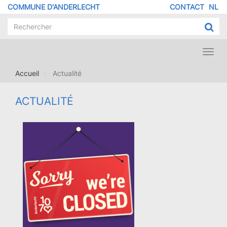
Aller
COMMUNE D'ANDERLECHT
CONTACT
NL
MENU
au
contenu
PIED
principal
DE
PAGE
Toggl
navig
Accueil
Actualité
ACTUALITÉ