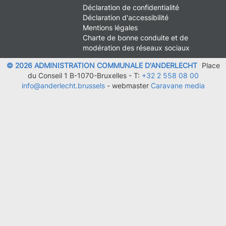
MENU
Déclaration de confidentialité
FOOTER
Déclaration d'accessibilité
LEGAL
Mentions légales
Charte de bonne conduite et de
modération des réseaux sociaux
© 2026 ADMINISTRATION COMMUNALE D'ANDERLECHT
Place
du Conseil 1 B-1070-Bruxelles -
T:
+32 2 558 08 00
info@anderlecht.brussels
- webmaster
Caravane media