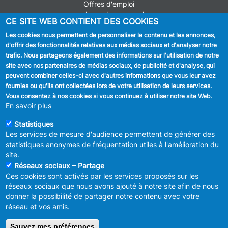
Offres d'emploi
Journal communal
CE SITE WEB CONTIENT DES COOKIES
Stationnement
Les cookies nous permettent de personnaliser le contenu et les annonces,
d'offrir des fonctionnalités relatives aux médias sociaux et d'analyser notre
SUIVEZ NOUS
trafic. Nous partageons également des informations sur l'utilisation de notre
site avec nos partenaires de médias sociaux, de publicité et d'analyse, qui
Facebook
peuvent combiner celles-ci avec d'autres informations que vous leur avez
fournies ou qu'ils ont collectées lors de votre utilisation de leurs services.
Linkedin
Vous consentez à nos cookies si vous continuez à utiliser notre site Web.
En savoir plus
Instagram
Statistiques
Les services de mesure d'audience permettent de générer des
statistiques anonymes de fréquentation utiles à l'amélioration du
site.
Réseaux sociaux – Partage
Ces cookies sont activés par les services proposés sur les
MENU
Déclaration de confidentialité
réseaux sociaux que nous avons ajouté à notre site afin de nous
FOOTER
Déclaration d'accessibilité
donner la possibilité de partager notre contenu avec votre
LEGAL
Mentions légales
réseau et vos amis.
Charte de bonne conduite et de
modération des réseaux sociaux
Sauvez mes préférences