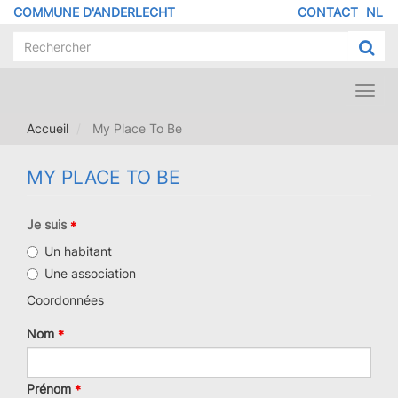
Aller
COMMUNE D'ANDERLECHT
CONTACT
NL
MENU
au
contenu
PIED
principal
DE
PAGE
Toggl
navig
Accueil
My Place To Be
MY PLACE TO BE
Je suis
Un habitant
Une association
Coordonnées
Nom
Prénom