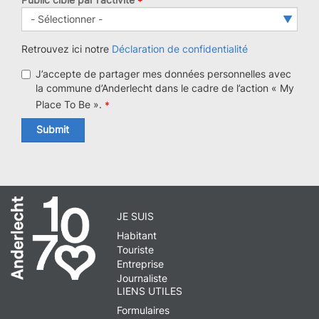
Public
ciblé
par
Retrouvez ici notre
Déclaration de confidentialité
l'activité
J’accepte de partager mes données personnelles avec
la commune d’Anderlecht dans le cadre de l’action « My
Place To Be ».
Submit
JE SUIS
Habitant
Touriste
Entreprise
Journaliste
LIENS UTILES
Formulaires