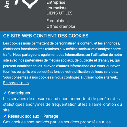
Entreprise
Journaliste
LIENS UTILES
Formulaires
Offres d'emploi
Journal communal
CE SITE WEB CONTIENT DES COOKIES
Stationnement
Les cookies nous permettent de personnaliser le contenu et les annonces,
d'offrir des fonctionnalités relatives aux médias sociaux et d'analyser notre
SUIVEZ NOUS
trafic. Nous partageons également des informations sur l'utilisation de notre
site avec nos partenaires de médias sociaux, de publicité et d'analyse, qui
Facebook
peuvent combiner celles-ci avec d'autres informations que vous leur avez
fournies ou qu'ils ont collectées lors de votre utilisation de leurs services.
Linkedin
Vous consentez à nos cookies si vous continuez à utiliser notre site Web.
En savoir plus
Instagram
Statistiques
Les services de mesure d'audience permettent de générer des
statistiques anonymes de fréquentation utiles à l'amélioration du
site.
Réseaux sociaux – Partage
Ces cookies sont activés par les services proposés sur les
MENU
Déclaration de confidentialité