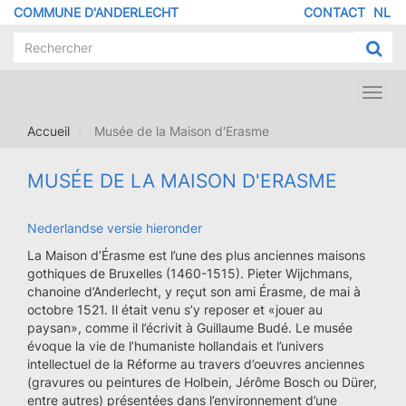
Aller
COMMUNE D'ANDERLECHT
CONTACT
NL
MENU
au
contenu
PIED
principal
DE
PAGE
Toggl
navig
Accueil
Musée de la Maison d'Erasme
MUSÉE DE LA MAISON D'ERASME
Nederlandse versie hieronder
La Maison d’Érasme est l’une des plus anciennes maisons
gothiques de Bruxelles (1460-1515). Pieter Wijchmans,
chanoine d’Anderlecht, y reçut son ami Érasme, de mai à
octobre 1521. Il était venu s’y reposer et «jouer au
paysan», comme il l’écrivit à Guillaume Budé. Le musée
évoque la vie de l’humaniste hollandais et l’univers
intellectuel de la Réforme au travers d’oeuvres anciennes
(gravures ou peintures de Holbein, Jérôme Bosch ou Dürer,
entre autres) présentées dans l’environnement d’une