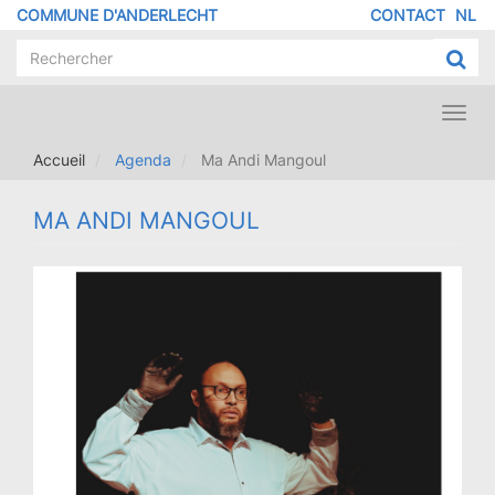
Aller
COMMUNE D'ANDERLECHT
CONTACT
NL
MENU
au
contenu
PIED
principal
DE
PAGE
Toggl
navig
Accueil
Agenda
Ma Andi Mangoul
MA ANDI MANGOUL