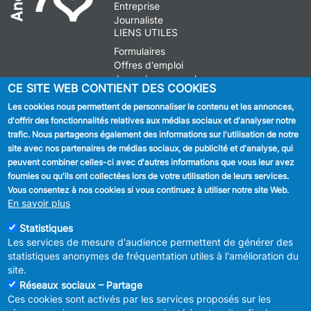
Entreprise
Journaliste
LIENS UTILES
Formulaires
Offres d'emploi
Journal communal
CE SITE WEB CONTIENT DES COOKIES
Stationnement
Les cookies nous permettent de personnaliser le contenu et les annonces,
d'offrir des fonctionnalités relatives aux médias sociaux et d'analyser notre
SUIVEZ NOUS
trafic. Nous partageons également des informations sur l'utilisation de notre
site avec nos partenaires de médias sociaux, de publicité et d'analyse, qui
Facebook
peuvent combiner celles-ci avec d'autres informations que vous leur avez
fournies ou qu'ils ont collectées lors de votre utilisation de leurs services.
Linkedin
Vous consentez à nos cookies si vous continuez à utiliser notre site Web.
En savoir plus
Instagram
Statistiques
Les services de mesure d'audience permettent de générer des
statistiques anonymes de fréquentation utiles à l'amélioration du
site.
Réseaux sociaux – Partage
Ces cookies sont activés par les services proposés sur les
MENU
Déclaration de confidentialité