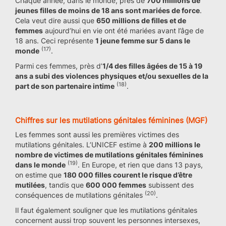
Chaque année, dans le monde, près de
700 millions de
jeunes filles de moins de 18 ans sont mariées de force
.
Cela veut dire aussi que
650 millions de filles et de
femmes
aujourd’hui en vie ont été mariées avant l’âge de
18 ans. Ceci représente
1 jeune femme sur 5 dans le
(17)
monde
.
Parmi ces femmes, près d’
1/4 des filles âgées de 15 à 19
ans a subi des violences physiques et/ou sexuelles de la
(18)
part de son partenaire intime
.
Chiffres sur les mutilations génitales féminines (MGF)
Les femmes sont aussi les premières victimes des
mutilations génitales. L’UNICEF estime à
200 millions le
nombre de victimes de mutilations génitales féminines
(19)
dans le monde
. En Europe, et rien que dans 13 pays,
on estime que
180 000 filles courent le risque d’être
mutilées
, tandis que
600 000 femmes
subissent des
(20)
conséquences de mutilations génitales
.
Il faut également souligner que les mutilations génitales
concernent aussi trop souvent les personnes intersexes,