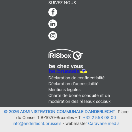
SUIVEZ NOUS
Facebook
Linkedin
Instagram
MENU
Déclaration de confidentialité
FOOTER
Déclaration d'accessibilité
LEGAL
Mentions légales
Charte de bonne conduite et de
modération des réseaux sociaux
© 2026 ADMINISTRATION COMMUNALE D'ANDERLECHT
Place
du Conseil 1 B-1070-Bruxelles -
T:
+32 2 558 08 00
info@anderlecht.brussels
- webmaster
Caravane media