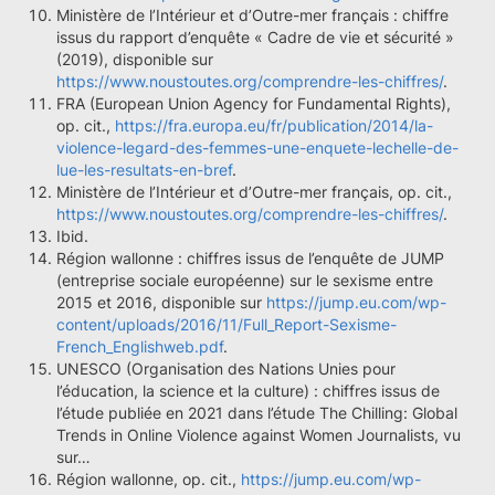
Ministère de l’Intérieur et d’Outre-mer français : chiffre
issus du rapport d’enquête « Cadre de vie et sécurité »
(2019), disponible sur
https://www.noustoutes.org/comprendre-les-chiffres/
.
FRA (European Union Agency for Fundamental Rights),
op. cit.,
https://fra.europa.eu/fr/publication/2014/la-
violence-legard-des-femmes-une-enquete-lechelle-de-
lue-les-resultats-en-bref
.
Ministère de l’Intérieur et d’Outre-mer français, op. cit.,
https://www.noustoutes.org/comprendre-les-chiffres/
.
Ibid.
Région wallonne : chiffres issus de l’enquête de JUMP
(entreprise sociale européenne) sur le sexisme entre
2015 et 2016, disponible sur
https://jump.eu.com/wp-
content/uploads/2016/11/Full_Report-Sexisme-
French_Englishweb.pdf
.
UNESCO (Organisation des Nations Unies pour
l’éducation, la science et la culture) : chiffres issus de
l’étude publiée en 2021 dans l’étude The Chilling: Global
Trends in Online Violence against Women Journalists, vu
sur…
Région wallonne, op. cit.,
https://jump.eu.com/wp-