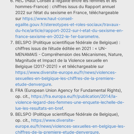
HEC (Haut Conseil à l’égalité entre les femmes et les
hommes-France) : chiffres issus du Rapport annuel
2022 sur l’état du sexisme en France, téléchargeable
sur
https://www.haut-conseil-
egalite.gouv.fr/stereotypes-et-roles-sociaux/travaux-
du-hce/article/rapport-2022-sur-l-etat-du-sexisme-en-
france-sexisme-en-2022-le-1er-barometre
.
BELSPO (Politique scientifique fédérale de Belgique) :
chiffres issus de l’étude éditée en 2021 : « UN-
MENAMAIS - Compréhension des Mécanismes, Nature,
Magnitude et Impact de la Violence sexuelle en
Belgique (2017-2021) » et téléchargeable sur
https://www.diversite-europe.eu/fr/news/violences-
sexuelles-en-belgique-les-chiffres-de-la-premiere-
etude-denvergure
.
FRA (European Union Agency for Fundamental Rights),
op. cit.,
https://fra.europa.eu/fr/publication/2014/la-
violence-legard-des-femmes-une-enquete-lechelle-de-
lue-les-resultats-en-bref
.
BELSPO (Politique scientifique fédérale de Belgique),
op. cit.,
https://www.diversite-
europe.eu/fr/news/violences-sexuelles-en-belgique-les-
chiffres-de-la-premiere-etude-denvergure
.