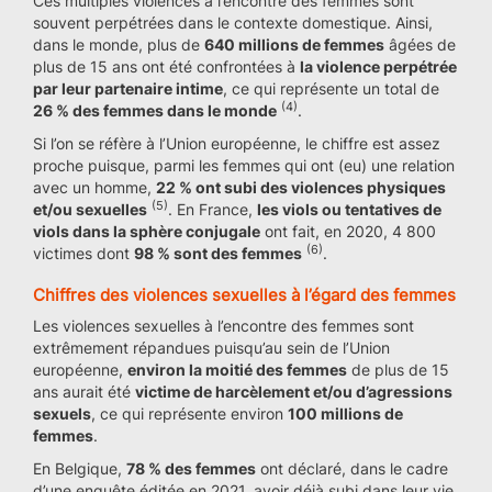
Ces multiples violences à l’encontre des femmes sont
souvent perpétrées dans le contexte domestique. Ainsi,
dans le monde, plus de
640 millions de femmes
âgées de
plus de 15 ans ont été confrontées à
la violence perpétrée
par leur partenaire intime
, ce qui représente un total de
(4)
26 % des femmes dans le monde
.
Si l’on se réfère à l’Union européenne, le chiffre est assez
proche puisque, parmi les femmes qui ont (eu) une relation
avec un homme,
22 % ont subi des violences physiques
(5)
et/ou sexuelles
. En France,
les viols ou tentatives de
viols dans la sphère conjugale
ont fait, en 2020, 4 800
(6)
victimes dont
98 % sont des femmes
.
Chiffres des violences sexuelles à l’égard des femmes
Les violences sexuelles à l’encontre des femmes sont
extrêmement répandues puisqu’au sein de l’Union
européenne,
environ la moitié des femmes
de plus de 15
ans aurait été
victime de harcèlement et/ou d’agressions
sexuels
, ce qui représente environ
100 millions de
femmes
.
En Belgique,
78 % des femmes
ont déclaré, dans le cadre
d’une enquête éditée en 2021, avoir déjà subi dans leur vie