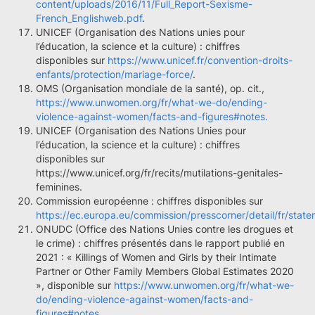
content/uploads/2016/11/Full_Report-Sexisme-
French_Englishweb.pdf
.
UNICEF (Organisation des Nations unies pour
l’éducation, la science et la culture) : chiffres
disponibles sur
https://www.unicef.fr/convention-droits-
enfants/protection/mariage-force/
.
OMS (Organisation mondiale de la santé), op. cit.,
https://www.unwomen.org/fr/what-we-do/ending-
violence-against-women/facts-and-figures#notes.
UNICEF (Organisation des Nations Unies pour
l’éducation, la science et la culture) : chiffres
disponibles sur
https://www.unicef.org/fr/recits/mutilations-genitales-
feminines.
Commission européenne : chiffres disponibles sur
https://ec.europa.eu/commission/presscorner/detail/fr/stat
ONUDC (Office des Nations Unies contre les drogues et
le crime) : chiffres présentés dans le rapport publié en
2021 : « Killings of Women and Girls by their Intimate
Partner or Other Family Members Global Estimates 2020
», disponible sur
https://www.unwomen.org/fr/what-we-
do/ending-violence-against-women/facts-and-
figures#notes.