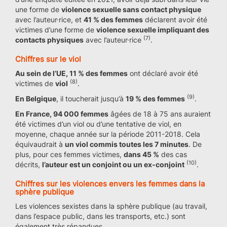
une forme de
violence sexuelle sans contact physique
avec l’auteur·rice, et
41 % des femmes
déclarent avoir été
victimes d’une forme de
violence sexuelle impliquant des
(7)
contacts physiques
avec l’auteur·rice
.
Chiffres sur le viol
Au sein de l’UE, 11 % des femmes
ont déclaré avoir été
(8)
victimes de
viol
.
(9)
En Belgique
, il toucherait jusqu’à
19 % des femmes
.
En France, 94 000 femmes
âgées de 18 à 75 ans auraient
été victimes d’un viol ou d’une tentative de viol, en
moyenne, chaque année sur la période 2011-2018. Cela
équivaudrait à
un viol commis toutes les 7 minutes
. De
plus, pour ces femmes victimes,
dans 45 %
des cas
(10)
décrits,
l’auteur est un conjoint ou un ex-conjoint
.
Chiffres sur les violences envers les femmes dans la
sphère publique
Les violences sexistes dans la sphère publique (au travail,
dans l’espace public, dans les transports, etc.) sont
également très répandues.