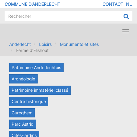
Aller
COMMUNE D'ANDERLECHT
CONTACT
NL
MENU
au
contenu
PIED
principal
DE
PAGE
Toggl
navig
Anderlecht
Loisirs
Monuments et sites
Ferme d’Elishout
Patrimoine Anderlechtois
Archéologie
Patrimoine immatériel classé
Centre historique
Cureghem
Parc Astrid
Cités-jardins