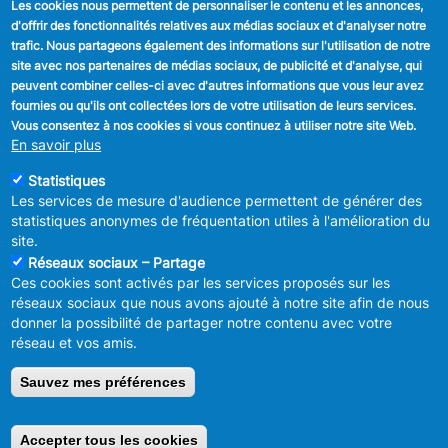
Les cookies nous permettent de personnaliser le contenu et les annonces,
d'offrir des fonctionnalités relatives aux médias sociaux et d'analyser notre
SUIVEZ NOUS
trafic. Nous partageons également des informations sur l'utilisation de notre
site avec nos partenaires de médias sociaux, de publicité et d'analyse, qui
Facebook
peuvent combiner celles-ci avec d'autres informations que vous leur avez
fournies ou qu'ils ont collectées lors de votre utilisation de leurs services.
Linkedin
Vous consentez à nos cookies si vous continuez à utiliser notre site Web.
En savoir plus
Instagram
Statistiques
Les services de mesure d'audience permettent de générer des
statistiques anonymes de fréquentation utiles à l'amélioration du
site.
Réseaux sociaux – Partage
Ces cookies sont activés par les services proposés sur les
MENU
Déclaration de confidentialité
réseaux sociaux que nous avons ajouté à notre site afin de nous
FOOTER
Déclaration d'accessibilité
donner la possibilité de partager notre contenu avec votre
LEGAL
Mentions légales
réseau et vos amis.
Charte de bonne conduite et de
modération des réseaux sociaux
Sauvez mes préférences
© 2026 ADMINISTRATION COMMUNALE D'ANDERLECHT
Place
du Conseil 1 B-1070-Bruxelles -
T:
+32 2 558 08 00
Accepter tous les cookies
Retirer le consentement