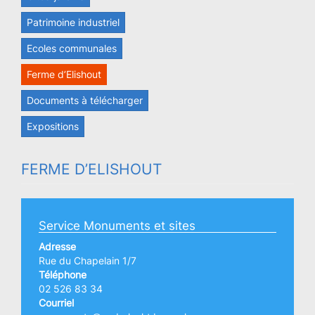
Patrimoine industriel
Ecoles communales
Ferme d’Elishout
Documents à télécharger
Expositions
FERME D’ELISHOUT
Service Monuments et sites
Adresse
Rue du Chapelain 1/7
Téléphone
02 526 83 34
Courriel