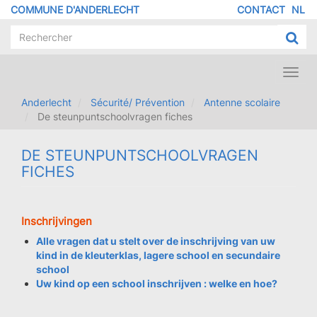
Aller
COMMUNE D'ANDERLECHT
CONTACT
NL
MENU
au
contenu
PIED
principal
DE
PAGE
Toggl
navig
Anderlecht
Sécurité/ Prévention
Antenne scolaire
De steunpuntschoolvragen fiches
DE STEUNPUNTSCHOOLVRAGEN
FICHES
Inschrijvingen
Alle vragen dat u stelt over de inschrijving van uw
kind in de kleuterklas, lagere school en secundaire
school
Uw kind op een school inschrijven : welke en hoe?