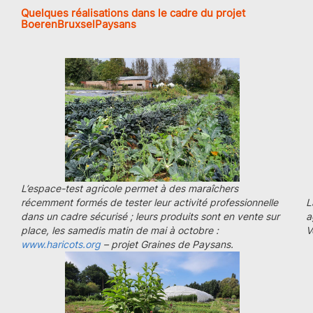
Quelques réalisations dans le cadre du projet
BoerenBruxselPaysans
L’espace-test agricole permet à des maraîchers
récemment formés de tester leur activité professionnelle
L
dans un cadre sécurisé ; leurs produits sont en vente sur
a
place, les samedis matin de mai à octobre :
V
www.haricots.org
– projet Graines de Paysans.