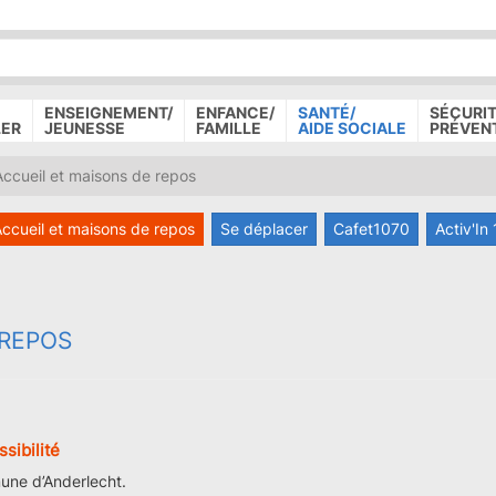
P
D
P
ENSEIGNEMENT/
ENFANCE/
SANTÉ/
SÉCURIT
LER
JEUNESSE
FAMILLE
AIDE SOCIALE
PRÉVEN
ccueil et maisons de repos
ccueil et maisons de repos
Se déplacer
Cafet1070
Activ'In
 REPOS
sibilité
une d’Anderlecht.