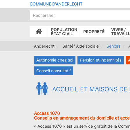
Aller
COMMUNE D'ANDERLECHT
au
contenu
principal
POPULATION
VIVRE /
PROPRETÉ
ACCUEIL
ÉTAT CIVIL
TRAVAIL
Anderlecht
Santé/ Aide sociale
Seniors
A
Autonomie chez soi
Pension et indemnités
A
Conseil consultatif
ACCUEIL ET MAISONS DE
Access 1070
Conseils en aménagement du domicile et acces
« Access 1070 » est un service gratuit de la Comm