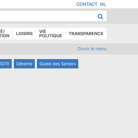
CONTACT
NL
MENU
IED
E
AGE
É/
VIE
LOISIRS
TRANSPARENCE
TION
POLITIQUE
Ouvrir le menu
 1070
Détente
Guide des Seniors