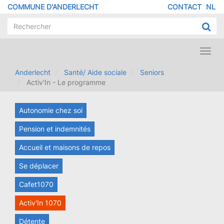
Aller
COMMUNE D'ANDERLECHT
CONTACT
NL
MENU
au
contenu
PIED
principal
DE
PAGE
Toggl
navig
Anderlecht
Santé/ Aide sociale
Seniors
Activ'In - Le programme
Autonomie chez soi
Pension et indemnités
Accueil et maisons de repos
Se déplacer
Cafet1070
Activ'In 1070
Détente