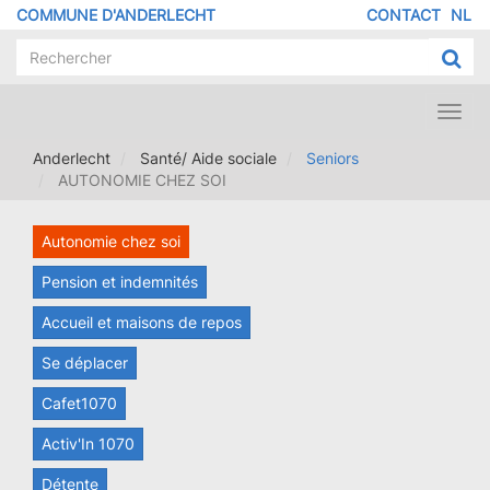
Aller
COMMUNE D'ANDERLECHT
CONTACT
NL
MENU
au
contenu
PIED
principal
DE
PAGE
Toggl
navig
Anderlecht
Santé/ Aide sociale
Seniors
AUTONOMIE CHEZ SOI
Autonomie chez soi
Pension et indemnités
Accueil et maisons de repos
Se déplacer
Cafet1070
Activ'In 1070
Détente