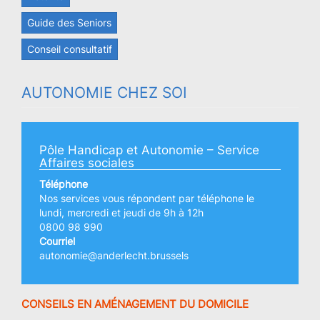
Guide des Seniors
Conseil consultatif
AUTONOMIE CHEZ SOI
Pôle Handicap et Autonomie – Service
Affaires sociales
Téléphone
Nos services vous répondent par téléphone le
lundi, mercredi et jeudi de 9h à 12h
0800 98 990
Courriel
autonomie@anderlecht.brussels
CONSEILS EN AMÉNAGEMENT DU DOMICILE