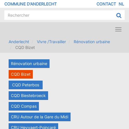
Aller
COMMUNE D'ANDERLECHT
CONTACT
NL
MENU
au
contenu
PIED
principal
DE
PAGE
Toggl
navig
Anderlecht
Vivre /Travailler
Rénovation urbaine
CQD Bizet
Rénovation urbaine
CQD Bizet
CQD Peterbos
CQD Biestebroeck
CQD Compas
CRU Autour de la Gare du Midi
CRU Heyvaert-Poincaré