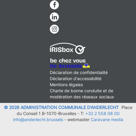
Facebook
Linkedin
Instagram
MENU
Déclaration de confidentialité
FOOTER
Déclaration d'accessibilité
LEGAL
Mentions légales
Charte de bonne conduite et de
modération des réseaux sociaux
© 2026 ADMINISTRATION COMMUNALE D'ANDERLECHT
Place
du Conseil 1 B-1070-Bruxelles -
T:
+32 2 558 08 00
info@anderlecht.brussels
- webmaster
Caravane media