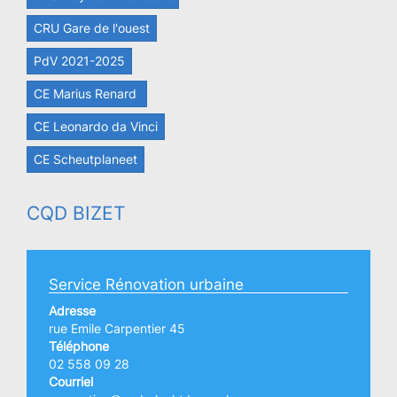
CRU Gare de l'ouest
PdV 2021-2025
CE Marius Renard
CE Leonardo da Vinci
CE Scheutplaneet
CQD BIZET
Service Rénovation urbaine
Adresse
rue Emile Carpentier 45
Téléphone
02 558 09 28
Courriel