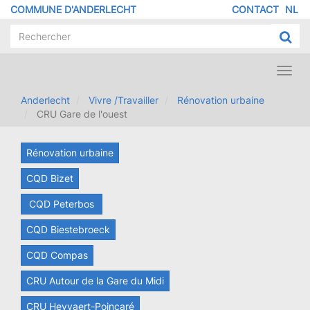
Aller
COMMUNE D'ANDERLECHT
CONTACT
NL
MENU
au
contenu
PIED
principal
DE
PAGE
Toggl
navig
Anderlecht
Vivre /Travailler
Rénovation urbaine
CRU Gare de l'ouest
Rénovation urbaine
CQD Bizet
CQD Peterbos
CQD Biestebroeck
CQD Compas
CRU Autour de la Gare du Midi
CRU Heyvaert-Poincaré