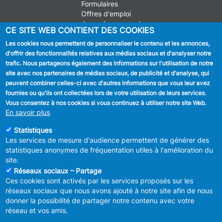
Formulaires
Offres d'emploi
Journal communal
CE SITE WEB CONTIENT DES COOKIES
Stationnement
Les cookies nous permettent de personnaliser le contenu et les annonces,
d'offrir des fonctionnalités relatives aux médias sociaux et d'analyser notre
SUIVEZ NOUS
trafic. Nous partageons également des informations sur l'utilisation de notre
site avec nos partenaires de médias sociaux, de publicité et d'analyse, qui
Facebook
peuvent combiner celles-ci avec d'autres informations que vous leur avez
fournies ou qu'ils ont collectées lors de votre utilisation de leurs services.
Linkedin
Vous consentez à nos cookies si vous continuez à utiliser notre site Web.
En savoir plus
Instagram
Statistiques
Les services de mesure d'audience permettent de générer des
statistiques anonymes de fréquentation utiles à l'amélioration du
site.
Réseaux sociaux – Partage
Ces cookies sont activés par les services proposés sur les
MENU
Déclaration de confidentialité
réseaux sociaux que nous avons ajouté à notre site afin de nous
FOOTER
Déclaration d'accessibilité
donner la possibilité de partager notre contenu avec votre
LEGAL
Mentions légales
réseau et vos amis.
Charte de bonne conduite et de