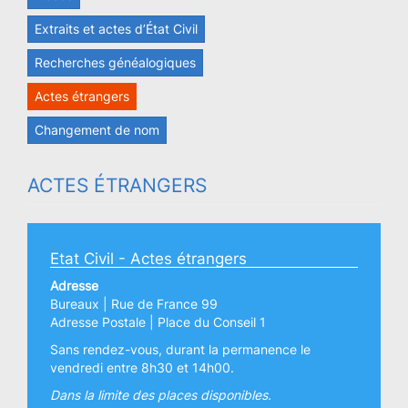
Extraits et actes d’État Civil
Recherches généalogiques
Actes étrangers
Changement de nom
ACTES ÉTRANGERS
Etat Civil - Actes étrangers
Adresse
Bureaux | Rue de France 99
Adresse Postale | Place du Conseil 1
Sans rendez-vous, durant la permanence le
vendredi entre 8h30 et 14h00.
Dans la limite des places disponibles.