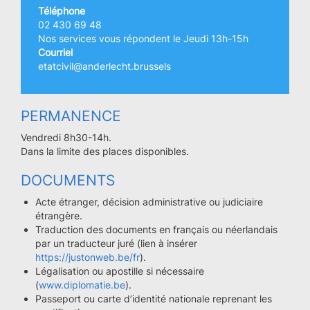
Téléphone
02 430 69 48
Nos services vous répondent le Jeudi 13h-15h
Courriel
etatcivil@anderlecht.brussels
PERMANENCE
Vendredi 8h30-14h.
Dans la limite des places disponibles.
DOCUMENTS
Acte étranger, décision administrative ou judiciaire
étrangère.
Traduction des documents en français ou néerlandais
par un traducteur juré (lien à insérer
https://justonweb.be/fr
).
Légalisation ou apostille si nécessaire
(
www.diplomatie.be
).
Passeport ou carte d’identité nationale reprenant les