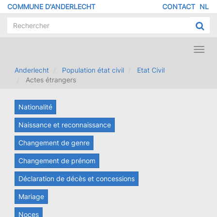
Aller
COMMUNE D'ANDERLECHT
CONTACT
NL
MENU
au
contenu
PIED
principal
DE
PAGE
Toggl
navig
Anderlecht
Population état civil
Etat Civil
Actes étrangers
Nationalité
Naissance et reconnaissance
Changement de genre
Changement de prénom
Déclaration de décès et concessions
Mariage
Noces