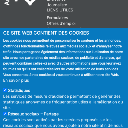
Journaliste
LIENS UTILES
Formulaires
Offres d'emploi
Journal communal
CE SITE WEB CONTIENT DES COOKIES
Stationnement
Les cookies nous permettent de personnaliser le contenu et les annonces,
d'offrir des fonctionnalités relatives aux médias sociaux et d'analyser notre
SUIVEZ NOUS
trafic. Nous partageons également des informations sur l'utilisation de notre
site avec nos partenaires de médias sociaux, de publicité et d'analyse, qui
Facebook
peuvent combiner celles-ci avec d'autres informations que vous leur avez
fournies ou qu'ils ont collectées lors de votre utilisation de leurs services.
Linkedin
Vous consentez à nos cookies si vous continuez à utiliser notre site Web.
En savoir plus
Instagram
Statistiques
Les services de mesure d'audience permettent de générer des
statistiques anonymes de fréquentation utiles à l'amélioration du
site.
Réseaux sociaux – Partage
Ces cookies sont activés par les services proposés sur les
MENU
Déclaration de confidentialité
réseaux sociaux que nous avons ajouté à notre site afin de nous
FOOTER