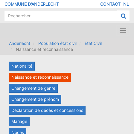
Aller
COMMUNE D'ANDERLECHT
CONTACT
NL
MENU
au
contenu
PIED
principal
DE
PAGE
Toggl
navig
Anderlecht
Population état civil
Etat Civil
Naissance et reconnaissance
Nationalité
Naissance et reconnaissance
Changement de genre
Changement de prénom
Déclaration de décès et concessions
Mariage
Noces