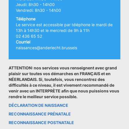
Jeudi: 8h30 - 14h00
Vendredi: 8h30 - 14h00
Téléphone
Le service est accessible par téléphone le mardi de
13h à 14h30 et le mercredi de 9h à 11h
02 436 65 52
Courriel
naissances@anderlecht.brussels
ATTENTION: nos services vous renseignent avec grand
plaisir sur toutes vos démarches en FRANÇAIS et en
NÉERLANDAIS. Si, toutefois, vous rencontrez des
difficultés à ce niveau, il est vivement recommandé de
venir avec un INTERPRÈTE afin que nous puissions vous
rendre le meilleur service possible.
DÉCLARATION DE NAISSANCE
RECONNAISSANCE PRÉNATALE
RECONNAISSANCE POSTNATALE