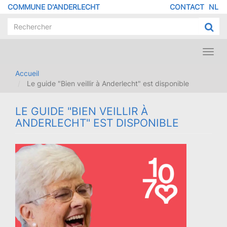
Aller
COMMUNE D'ANDERLECHT
CONTACT
NL
MENU
au
contenu
PIED
principal
DE
PAGE
Toggl
navig
Accueil
Le guide "Bien veillir à Anderlecht" est disponible
LE GUIDE "BIEN VEILLIR À
ANDERLECHT" EST DISPONIBLE