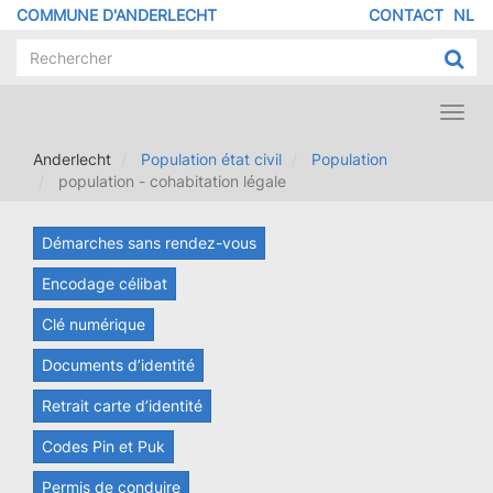
Aller
COMMUNE D'ANDERLECHT
CONTACT
NL
MENU
au
contenu
PIED
principal
DE
PAGE
Toggl
navig
Anderlecht
Population état civil
Population
population - cohabitation légale
Démarches sans rendez-vous
Encodage célibat
Clé numérique
Documents d’identité
Retrait carte d’identité
Codes Pin et Puk
Permis de conduire