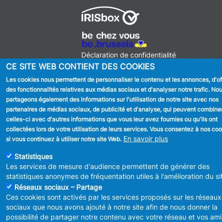
MENU
Déclaration de confidentialité
FOOTER
Déclaration d'accessibilité
CE SITE WEB CONTIENT DES COOKIES
LEGAL
Mentions légales
Les cookies nous permettent de personnaliser le contenu et les annonces, d'off
Charte de bonne conduite et de
des fonctionnalités relatives aux médias sociaux et d'analyser notre trafic. No
modération des réseaux sociaux
partageons également des informations sur l'utilisation de notre site avec nos
partenaires de médias sociaux, de publicité et d'analyse, qui peuvent combine
© 2026 ADMINISTRATION COMMUNALE D'ANDERLECHT
Place
celles-ci avec d'autres informations que vous leur avez fournies ou qu'ils ont
du Conseil 1 B-1070-Bruxelles -
T:
+32 2 558 08 00
collectées lors de votre utilisation de leurs services. Vous consentez à nos co
info@anderlecht.brussels
- webmaster
Caravane media
En savoir plus
si vous continuez à utiliser notre site Web.
Statistiques
Les services de mesure d'audience permettent de générer des
statistiques anonymes de fréquentation utiles à l'amélioration du si
Réseaux sociaux – Partage
Ces cookies sont activés par les services proposés sur les réseaux
sociaux que nous avons ajouté à notre site afin de nous donner la
possibilité de partager notre contenu avec votre réseau et vos ami