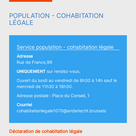
POPULATION - COHABITATION
LÉGALE
Service population - cohabitation légale
Adresse
Rue de France,99
UNIQUEMENT
sur rendez-vous.
Ouvert du lundi au vendredi de 8h30 à 14h sauf le
mercredi de 11h30 à 18h30.
Adresse postale : Place du Conseil, 1
Courriel
cohabitationlegale1070@anderlecht.brussels
Déclaration de cohabitation légale