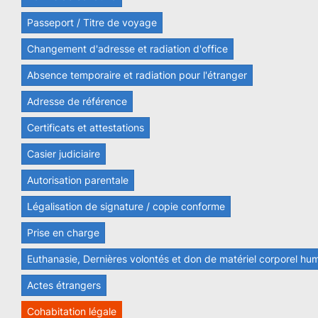
Passeport / Titre de voyage
Changement d'adresse et radiation d'office
Absence temporaire et radiation pour l'étranger
Adresse de référence
Certificats et attestations
Casier judiciaire
Autorisation parentale
Légalisation de signature / copie conforme
Prise en charge
Euthanasie, Dernières volontés et don de matériel corporel hu
Actes étrangers
Cohabitation légale