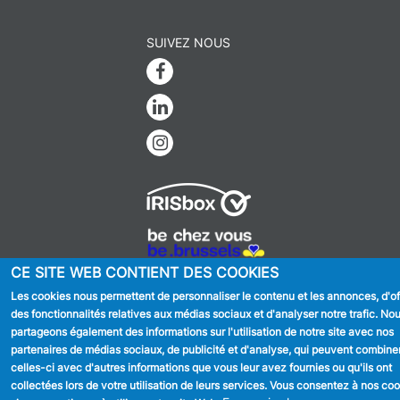
SUIVEZ NOUS
Facebook
Linkedin
Instagram
MENU
Déclaration de confidentialité
CE SITE WEB CONTIENT DES COOKIES
FOOTER
Déclaration d'accessibilité
LEGAL
Les cookies nous permettent de personnaliser le contenu et les annonces, d'off
Mentions légales
des fonctionnalités relatives aux médias sociaux et d'analyser notre trafic. No
Charte de bonne conduite et de
partageons également des informations sur l'utilisation de notre site avec nos
modération des réseaux sociaux
partenaires de médias sociaux, de publicité et d'analyse, qui peuvent combine
celles-ci avec d'autres informations que vous leur avez fournies ou qu'ils ont
© 2026 ADMINISTRATION COMMUNALE D'ANDERLECHT
Place
collectées lors de votre utilisation de leurs services. Vous consentez à nos co
du Conseil 1 B-1070-Bruxelles -
T:
+32 2 558 08 00