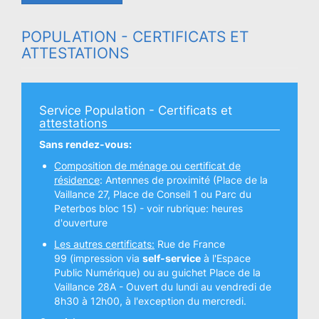
POPULATION - CERTIFICATS ET
ATTESTATIONS
Service Population - Certificats et
attestations
Sans rendez-vous:
Composition de ménage ou certificat de
résidence
: Antennes de proximité (Place de la
Vaillance 27, Place de Conseil 1 ou Parc du
Peterbos bloc 15) - voir rubrique:
heures
d'ouverture
Les autres certificats:
Rue de France
99 (impression via
self-service
à l'Espace
Public Numérique) ou au guichet Place de la
Vaillance 28A - Ouvert du lundi au vendredi de
8h30 à 12h00, à l'exception du mercredi.