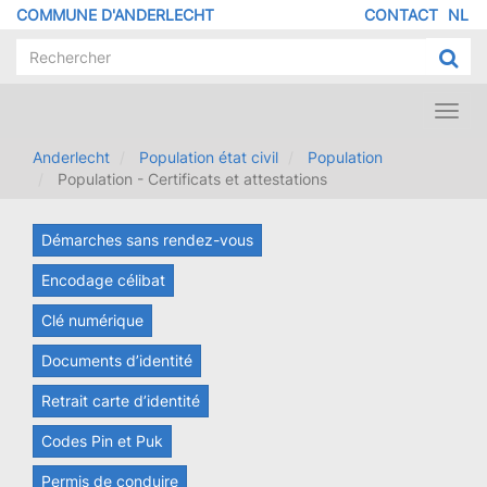
Aller
COMMUNE D'ANDERLECHT
CONTACT
NL
MENU
au
contenu
PIED
principal
DE
PAGE
Toggl
navig
Anderlecht
Population état civil
Population
Population - Certificats et attestations
Démarches sans rendez-vous
Encodage célibat
Clé numérique
Documents d’identité
Retrait carte d’identité
Codes Pin et Puk
Permis de conduire