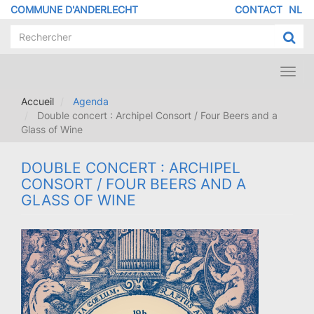
Aller
COMMUNE D'ANDERLECHT
CONTACT
NL
MENU
au
contenu
PIED
principal
DE
PAGE
Toggl
navig
Accueil
Agenda
Double concert : Archipel Consort / Four Beers and a
Glass of Wine
DOUBLE CONCERT : ARCHIPEL
CONSORT / FOUR BEERS AND A
GLASS OF WINE