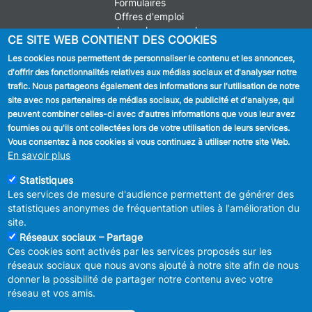
Formulaires
Offres d'emploi
Journal communal
CE SITE WEB CONTIENT DES COOKIES
Stationnement
Les cookies nous permettent de personnaliser le contenu et les annonces,
d'offrir des fonctionnalités relatives aux médias sociaux et d'analyser notre
SUIVEZ NOUS
trafic. Nous partageons également des informations sur l'utilisation de notre
site avec nos partenaires de médias sociaux, de publicité et d'analyse, qui
Facebook
peuvent combiner celles-ci avec d'autres informations que vous leur avez
fournies ou qu'ils ont collectées lors de votre utilisation de leurs services.
Linkedin
Vous consentez à nos cookies si vous continuez à utiliser notre site Web.
En savoir plus
Instagram
Statistiques
Les services de mesure d'audience permettent de générer des
statistiques anonymes de fréquentation utiles à l'amélioration du
site.
Réseaux sociaux – Partage
Ces cookies sont activés par les services proposés sur les
MENU
Déclaration de confidentialité
réseaux sociaux que nous avons ajouté à notre site afin de nous
FOOTER
Déclaration d'accessibilité
donner la possibilité de partager notre contenu avec votre
LEGAL
Mentions légales
réseau et vos amis.
Charte de bonne conduite et de