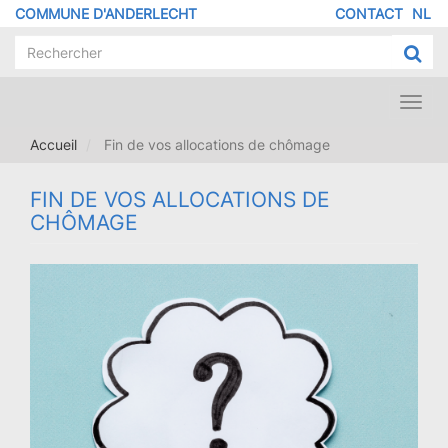
Aller
COMMUNE D'ANDERLECHT
CONTACT
NL
MENU
au
contenu
PIED
principal
DE
PAGE
Toggl
navig
Accueil
Fin de vos allocations de chômage
FIN DE VOS ALLOCATIONS DE
CHÔMAGE