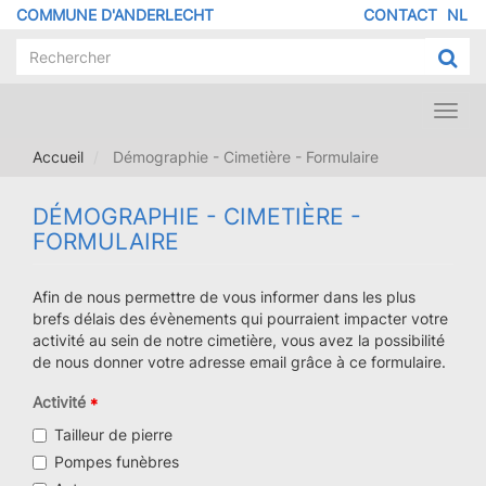
Aller
COMMUNE D'ANDERLECHT
CONTACT
NL
MENU
au
contenu
PIED
principal
DE
PAGE
Toggl
navig
Accueil
Démographie - Cimetière - Formulaire
DÉMOGRAPHIE - CIMETIÈRE -
FORMULAIRE
Afin de nous permettre de vous informer dans les plus
brefs délais des évènements qui pourraient impacter votre
activité au sein de notre cimetière, vous avez la possibilité
de nous donner votre adresse email grâce à ce formulaire.
Activité
Tailleur de pierre
Pompes funèbres